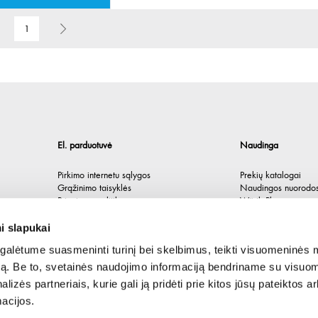
1
El. parduotuvė
Naudinga
Pirkimo internetu sąlygos
Prekių katalogai
Grąžinimo taisyklės
Naudingos nuorodo
Privatumo politika
Würth Plus
Spėlionė
i slapukai
alėtume suasmeninti turinį bei skelbimus, teikti visuomeninės 
autą. Be to, svetainės naudojimo informaciją bendriname su visu
lizės partneriais, kurie gali ją pridėti prie kitos jūsų pateiktos 
acijos.