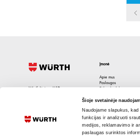
Įmonė
Apie mus
Paslaugos
Wurth Lietuva UAB
Etikos kodeksas
Karjera
Jačionių g. 1B, Pivonijos sen.
,
Šioje svetainėje naudojam
Kontaktai
Ukmergės raj.
,
LT-20101
Lietuva
Naudojame slapukus, kad g
+370 694 91387
funkcijas ir analizuoti sr
medijos, reklamavimo ir ana
eshop@wurth.lt
paslaugas surinktos inform