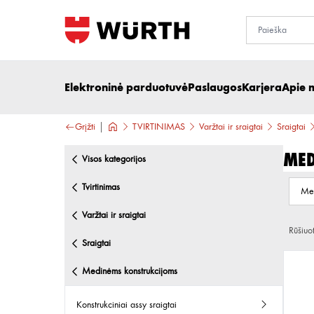
Elektroninė parduotuvė
Paslaugos
Karjera
Apie 
Grįžti
TVIRTINIMAS
Varžtai ir sraigtai
Sraigtai
Med
visos kategorijos
tvirtinimas
Me
varžtai ir sraigtai
Rūšiuo
sraigtai
medinėms konstrukcijoms
konstrukciniai assy sraigtai