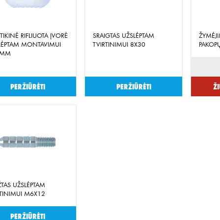
TIKINĖ RIFLIUOTA ĮVORĖ
SRAIGTAS UŽSLĖPTAM
ŽYMĖJI
LĖPTAM MONTAVIMUI
TVIRTINIMUI 8X30
PAKOP
4MM
Peržiūrėti
Peržiūrėti
Ži
ŽTAS UŽSLĖPTAM
RTINIMUI M6X12
Peržiūrėti