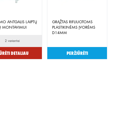
MO ANTGALIS LAIPTŲ
GRĄŽTAS RIFLIUOTOMS
Ų MONTAVIMUI
PLASTIKINĖMS ĮVORĖMS
D14MM
2 variantai
ūrėti detaliau
Peržiūrėti