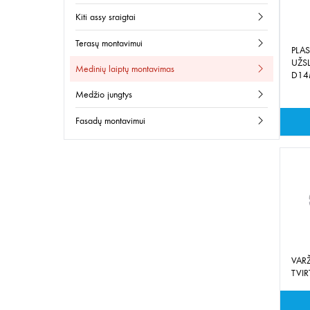
kiti assy sraigtai
terasų montavimui
PLAS
UŽS
medinių laiptų montavimas
D1
medžio jungtys
fasadų montavimui
VAR
TVI