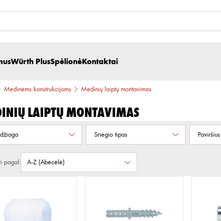
mus
Würth Plus
Spėlionė
Kontaktai
Medinėms konstrukcijoms
Medinių laiptų montavimas
inių laiptų montavimas
džiaga
Sriegio tipas
Paviršius
ti pagal: