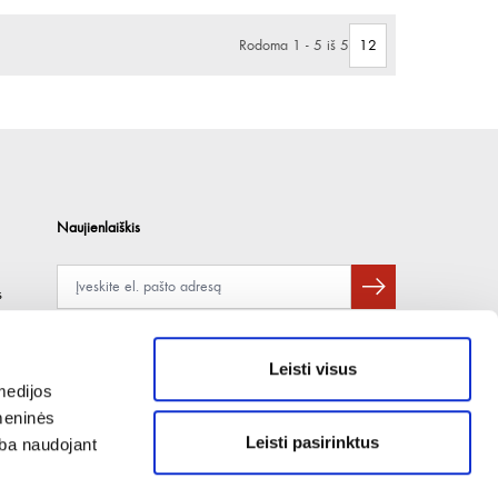
Rodoma 1 - 5 iš 5
Naujienlaiškis
s
Apie duomenų naudojimą, gavėjus ir saugumo politiką skaitykite
čia
.
Pateikdami el. paštą sutinkate gauti tiesioginę rinkodarą.
Leisti visus
medijos
omeninės
Leisti pasirinktus
arba naudojant