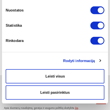
Nuostatos
Statistika
SKYSTAS MUILAS STERISOL ULTRA,
0,7L
Rinkodara
Peržiūrėti
1
Rodyti informaciją
Leisti visus
Naujienlaiškis
Leisti pasirinktus
Apie duomenų naudojimą, gavėjus ir saugumo politiką skaitykite
čia
.