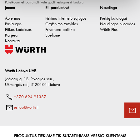
Pateikdami el. paštą sutinkate gauti tiesioginę rinkodarą.
Įmonė
El. parduotuvė
Naudinga
Apie mus
Pirkimo internetu sąlygos
Prekių katalogai
Paslaugos
Grąžinimo taisyklės
Naudingos nuorodos
Etikos kodeksas
Privatumo politika
Würth Plus
Karjera
Spėlionė
Kontaktai
Wurth Lietuva UAB
Jačionių g. 1B, Pivonijos sen.
,
Ukmergės raj.
,
LT-20101
Lietuva
+370 694 91387
eshop@wurth.lt
PRODUKTUS TIEKIAME TIK SUTARTINIAMS VERSLO KLIENTAMS