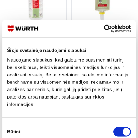
RANKŲ PLOVIMO PASTA N-PLUS
RANKŲ PLOVIMO PASTA N-SUPER
2 variantai
2 variantai
Šioje svetainėje naudojami slapukai
Žiūrėti detaliau
Žiūrėti detaliau
Naudojame slapukus, kad galėtume suasmeninti turinį
bei skelbimus, teikti visuomeninės medijos funkcijas ir
analizuoti srautą. Be to, svetainės naudojimo informaciją
bendriname su visuomeninės medijos, reklamavimo ir
analizės partneriais, kurie gali ją pridėti prie kitos jūsų
pateiktos arba naudojant paslaugas surinktos
informacijos.
RANKŲ PLOVIMO PASTA, 1L
RANKŲ PLOVIMO PASTA N-
SPEC.250ML
Peržiūrėti
Peržiūrėti
Sutikimo
Būtini
pasirinkimas