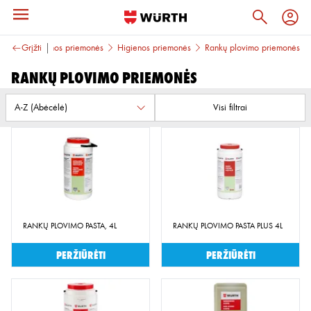
likliai ir higienos priemonės
Grįžti
Higienos priemonės
Rankų plovimo priemonės
Rankų plovimo priemonės
Visi filtrai
RANKŲ PLOVIMO PASTA, 4L
RANKŲ PLOVIMO PASTA PLUS 4L
Peržiūrėti
Peržiūrėti