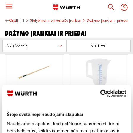
ankiniai įrankiai
Grįžti
Statybiniai ir universalūs įrankiai
Dažymo įrankiai ir priedai
Dažymo įrankiai ir priedai
Visi filtrai
TEPTUKAI, ŠEPETĖLIAI
MATAVIMO INDAI
10 variantų
2 variantai
Šioje svetainėje naudojami slapukai
Žiūrėti detaliau
Žiūrėti detaliau
Naudojame slapukus, kad galėtume suasmeninti turinį
bei skelbimus, teikti visuomeninės medijos funkcijas ir