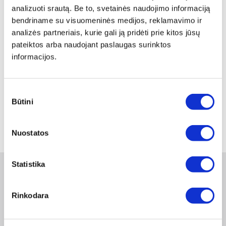
analizuoti srautą. Be to, svetainės naudojimo informaciją
bendriname su visuomeninės medijos, reklamavimo ir
analizės partneriais, kurie gali ją pridėti prie kitos jūsų
pateiktos arba naudojant paslaugas surinktos
informacijos.
KELIO DANGOS ŽYMĖJIMO
LAZDA SU RATU
Sutikimo
Peržiūrėti
Būtini
pasirinkimas
1
Nuostatos
Statistika
Naujienlaiškis
Rinkodara
Apie duomenų naudojimą, gavėjus ir saugumo politiką skaitykite
čia
.