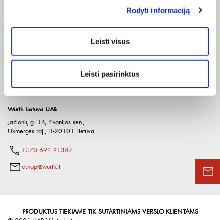
Pateikdami el. paštą sutinkate gauti tiesioginę rinkodarą.
Rodyti informaciją
Įmonė
El. parduotuvė
Naudinga
Apie mus
Pirkimo internetu sąlygos
Prekių katalogai
Paslaugos
Grąžinimo taisyklės
Naudingos nuorodos
Leisti visus
Etikos kodeksas
Privatumo politika
Würth Plus
Karjera
Spėlionė
Kontaktai
Leisti pasirinktus
Wurth Lietuva UAB
Jačionių g. 1B, Pivonijos sen.
,
Ukmergės raj.
,
LT-20101
Lietuva
+370 694 91387
eshop@wurth.lt
PRODUKTUS TIEKIAME TIK SUTARTINIAMS VERSLO KLIENTAMS