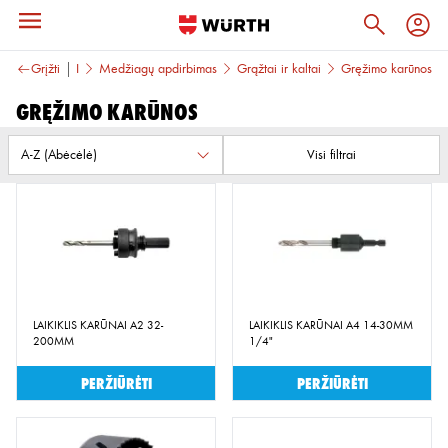
ĮRANKIAI
Grįžti
Medžiagų apdirbimas
Grąžtai ir kaltai
Gręžimo karūnos
Gręžimo karūnos
Visi filtrai
LAIKIKLIS KARŪNAI A2 32-
LAIKIKLIS KARŪNAI A4 14-30MM
200MM
1/4"
Peržiūrėti
Peržiūrėti