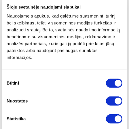
2 variantai
Šioje svetainėje naudojami slapukai
Peržiūrėti
Žiūrėti detaliau
Naudojame slapukus, kad galėtume suasmeninti turinį
bei skelbimus, teikti visuomeninės medijos funkcijas ir
analizuoti srautą. Be to, svetainės naudojimo informaciją
bendriname su visuomeninės medijos, reklamavimo ir
analizės partneriais, kurie gali ją pridėti prie kitos jūsų
pateiktos arba naudojant paslaugas surinktos
informacijos.
KARŪNA HSS-XE
LAIKIKLIS DEIMANTINĖMS
KARŪNOMS CONUS EW SDS-
PLUS M16
23 variantai
Sutikimo
Būtini
Žiūrėti detaliau
Peržiūrėti
pasirinkimas
Nuostatos
Statistika