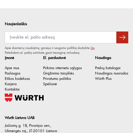
Naujienlaiškis
Apie duomenų naudojimą, gavėjus ir saugumo politiką skaitykite
čia
.
Pateikdami el. paštą sutinkate gauti tiesioginę rinkodarą.
Įmonė
El. parduotuvė
Naudinga
Apie mus
Pirkimo internetu sąlygos
Prekių katalogai
Paslaugos
Grąžinimo taisyklės
Naudingos nuorodos
Etikos kodeksas
Privatumo politika
Würth Plus
Karjera
Spėlionė
Kontaktai
Wurth Lietuva UAB
Jačionių g. 1B, Pivonijos sen.
,
Ukmergės raj.
,
LT-20101
Lietuva