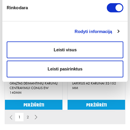
DEIMANTINĖ GRĘŽIMO KARŪNA
CILINDRINIŲ PJŪKLŲ RINKINYS
Rinkodara
"CERAM"
19-76MM, 16 VNT.
3 variantai
Rodyti informaciją
Žiūrėti detaliau
Peržiūrėti
Leisti visus
Leisti pasirinktus
GRĄŽTAS DEIMANTINIŲ KARŪNŲ
LAIKIKLIS A2 KARŪNAI 32-152
CENTRAVIMUI CONUS EW
MM
140MM
Peržiūrėti
Peržiūrėti
1
2