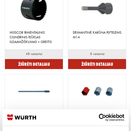
HISSCO8 BIMENTALINIS
DEIMANTINĖ KARŪNA PLYTELĖMS
CILINDRINIS PJŪKLAS
M14
ILGAAMŽIŠKUMAS + GREITIS
48 variantai
8 variantai
Žiūrėti detaliau
Žiūrėti detaliau
PRAILGINTOJAS GRĘŽIMO
DEIMANTINĖ GRĘŽIMO KARŪNA
KARŪNAI A2 HEX, 300MM
UNIVERSALI