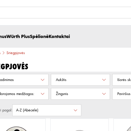
mus
Würth Plus
Spėlionė
Kontaktai
s
Sriegpjovės
egpjovės
adinimas
Aukštis
Išorės s
orojamos medžiagos:
Žingsnis
Paviršius
ti pagal: