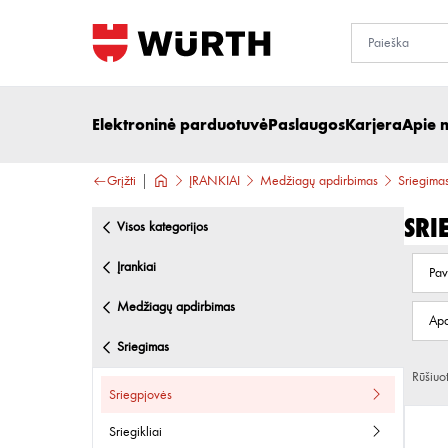
Elektroninė parduotuvė
Paslaugos
Karjera
Apie 
Grįžti
ĮRANKIAI
Medžiagų apdirbimas
Sriegima
Sri
visos kategorijos
įrankiai
Pav
medžiagų apdirbimas
Apd
sriegimas
Rūšiuo
sriegpjovės
sriegikliai