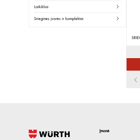
laikikliai
srieginės įvorės ir komplektai
SRI
Įmonė