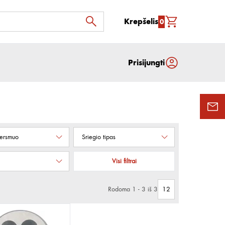
Krepšelis
0
Prisijungti
kersmuo
Sriegio tipas
Visi filtrai
Rodoma 1 - 3 iš 3