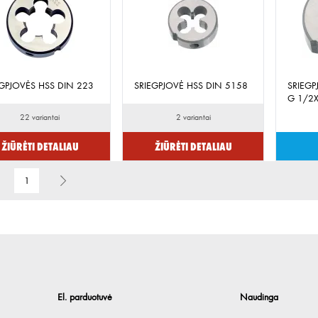
EGPJOVĖS HSS DIN 223
SRIEGPJOVĖ HSS DIN 5158
SRIEGP
G 1/2
22 variantai
2 variantai
Žiūrėti detaliau
Žiūrėti detaliau
1
El. parduotuvė
Naudinga