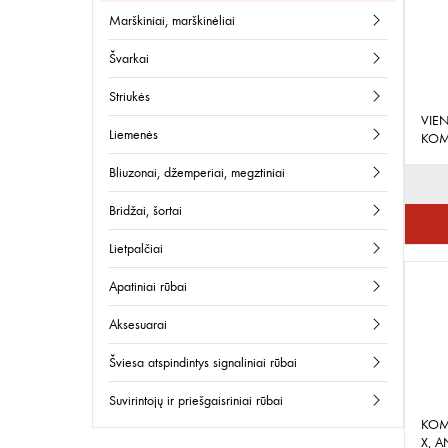
marškiniai, marškinėliai
švarkai
striukės
VIE
liemenės
KOM
bliuzonai, džemperiai, megztiniai
bridžai, šortai
lietpalčiai
apatiniai rūbai
aksesuarai
šviesa atspindintys signaliniai rūbai
suvirintojų ir priešgaisriniai rūbai
KOM
X, A