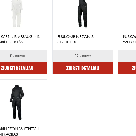
NKARTINIS APSAUGINIS
PUSKOMBINEZONIS
PUSKO
BINEZONAS
STRETCH X
WORK
5 variantai
13 variantų
Žiūrėti detaliau
Žiūrėti detaliau
Ži
BINEZONAS STRETCH
NTRACITAS