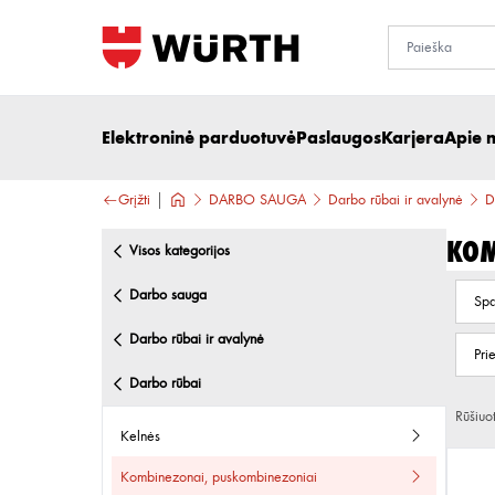
Elektroninė parduotuvė
Paslaugos
Karjera
Apie 
Grįžti
DARBO SAUGA
Darbo rūbai ir avalynė
D
Kom
visos kategorijos
darbo sauga
Spa
darbo rūbai ir avalynė
Pri
darbo rūbai
Rūšiuo
kelnės
kombinezonai, puskombinezoniai