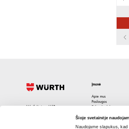
Įmonė
Apie mus
Paslaugos
Wurth Lietuva UAB
Etikos kodeksas
Karjera
Jačionių g. 1B, Pivonijos sen.
,
Šioje svetainėje naudojam
Kontaktai
Ukmergės raj.
,
LT-20101
Lietuva
Naudojame slapukus, kad g