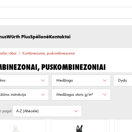
mus
Würth Plus
Spėlionė
Kontaktai
arbo rūbai
Kombinezonai, puskombinezoniai
binezonai, puskombinezoniai
lva
Medžiaga
Dydis
ežiūros instrukcija
Medžiagos storis g/m²
ti pagal: