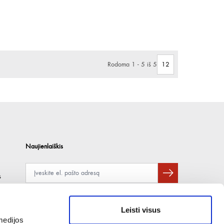
Rodoma 1 - 5 iš 5
Naujienlaiškis
s
Apie duomenų naudojimą, gavėjus ir saugumo politiką skaitykite
čia
.
Pateikdami el. paštą sutinkate gauti tiesioginę rinkodarą.
Leisti visus
medijos