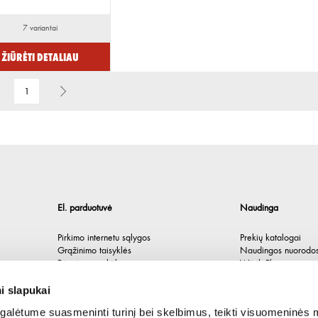
7 variantai
Žiūrėti detaliau
1
El. parduotuvė
Naudinga
Pirkimo internetu sąlygos
Prekių katalogai
Grąžinimo taisyklės
Naudingos nuorodo
Privatumo politika
Würth Plus
Spėlionė
i slapukai
alėtume suasmeninti turinį bei skelbimus, teikti visuomeninės 