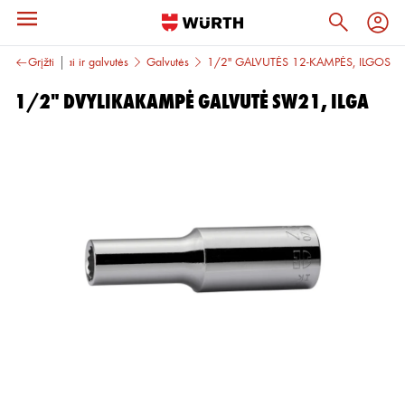
ankiai
Grįžti
Raktai ir galvutės
Galvutės
1/2'' GALVUTĖS 12-KAMPĖS, ILGOS
1/2" DVYLIKAKAMPĖ GALVUTĖ SW21, ILGA