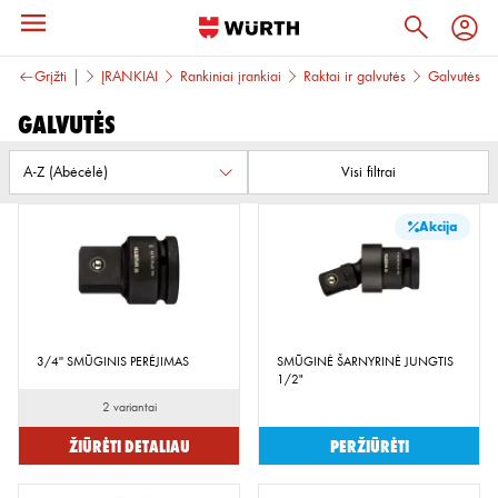
Grįžti
ĮRANKIAI
Rankiniai įrankiai
Raktai ir galvutės
Galvutės
Galvutės
Visi filtrai
Akcija
3/4'' SMŪGINIS PERĖJIMAS
SMŪGINĖ ŠARNYRINĖ JUNGTIS
1/2"
2 variantai
Žiūrėti detaliau
Peržiūrėti