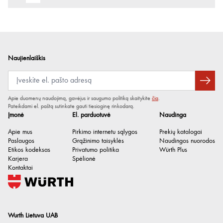
Naujienlaiškis
Apie duomenų naudojimą, gavėjus ir saugumo politiką skaitykite
čia
.
Pateikdami el. paštą sutinkate gauti tiesioginę rinkodarą.
Įmonė
El. parduotuvė
Naudinga
Apie mus
Pirkimo internetu sąlygos
Prekių katalogai
Paslaugos
Grąžinimo taisyklės
Naudingos nuorodos
Etikos kodeksas
Privatumo politika
Würth Plus
Karjera
Spėlionė
Kontaktai
Wurth Lietuva UAB