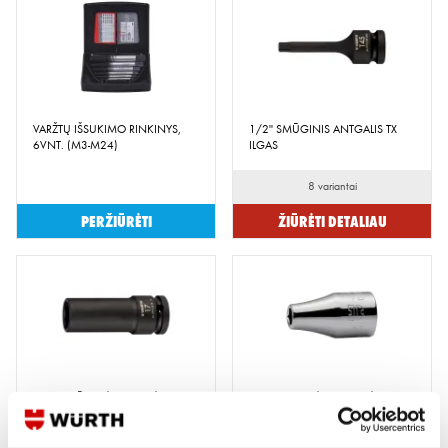
VARŽTŲ IŠSUKIMO RINKINYS,
1/2'' SMŪGINIS ANTGALIS TX
6VNT. (M3-M24)
ILGAS
8 variantai
Peržiūrėti
Žiūrėti detaliau
1/2'' SMŪGINĖ GALVUTĖ, ILGA
1/4'' GALVUTĖS METRINĖS
TRUMPOS