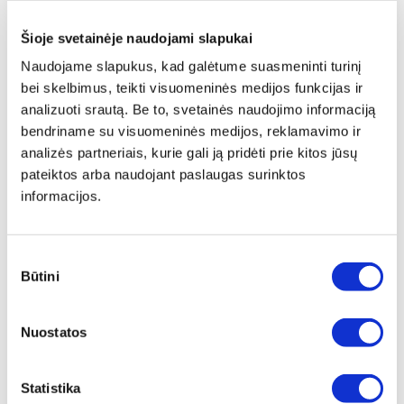
15 variantų
12 variantų
Žiūrėti detaliau
Žiūrėti detaliau
Šioje svetainėje naudojami slapukai
Naudojame slapukus, kad galėtume suasmeninti turinį
bei skelbimus, teikti visuomeninės medijos funkcijas ir
analizuoti srautą. Be to, svetainės naudojimo informaciją
bendriname su visuomeninės medijos, reklamavimo ir
analizės partneriais, kurie gali ją pridėti prie kitos jūsų
pateiktos arba naudojant paslaugas surinktos
informacijos.
1/4" GALVUTĖ SU TORX
1/4'' GALVUTĖ ILGA
ANTGALIU
7 variantai
7 variantai
Sutikimo
Būtini
Žiūrėti detaliau
Žiūrėti detaliau
pasirinkimas
Nuostatos
Statistika