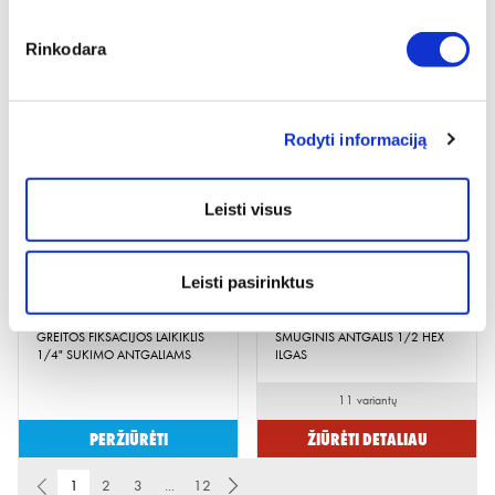
SMŪGINIS PERĖJIMAS IŠ 1/2" Į
1/2'' GALVUTĖS 6-KAMPĖS,
Rinkodara
3/4"
TRUMPOS
22 variantai
Rodyti informaciją
Peržiūrėti
Žiūrėti detaliau
Leisti visus
Leisti pasirinktus
GREITOS FIKSACIJOS LAIKIKLIS
SMŪGINIS ANTGALIS 1/2 HEX
1/4" SUKIMO ANTGALIAMS
ILGAS
11 variantų
Peržiūrėti
Žiūrėti detaliau
1
2
3
...
12