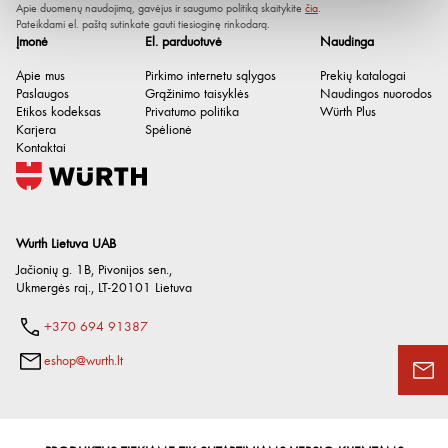
Apie duomenų naudojimą, gavėjus ir saugumo politiką skaitykite
čia
.
Pateikdami el. paštą sutinkate gauti tiesioginę rinkodarą.
Įmonė
El. parduotuvė
Naudinga
Apie mus
Pirkimo internetu sąlygos
Prekių katalogai
Paslaugos
Grąžinimo taisyklės
Naudingos nuorodos
Etikos kodeksas
Privatumo politika
Würth Plus
Karjera
Spėlionė
Kontaktai
Wurth Lietuva UAB
Jačionių g. 1B, Pivonijos sen.
,
Ukmergės raj.
,
LT-20101
Lietuva
Vidinė jungtis
1/2"
+370 694 91387
Pavaros tipas
Vidinis kvadratas
eshop@wurth.lt
Dydis (SW)
13
Bendras ilgis [mm]
77 mm
Medžiaga
Plienas