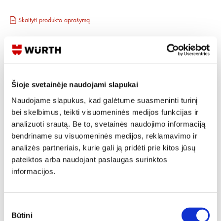
Skaityti produkto aprašymą
Produkto Nr.
0712 132 313
EAN
4038898207863
Kainos matomos tik registruotiems vartotojams.
Prisijungti / Registruotis
Šioje svetainėje naudojami slapukai
Rašyti užklausą
Naudojame slapukus, kad galėtume suasmeninti turinį
bei skelbimus, teikti visuomeninės medijos funkcijas ir
analizuoti srautą. Be to, svetainės naudojimo informaciją
Reikia daugiau informacijos?
bendriname su visuomeninės medijos, reklamavimo ir
analizės partneriais, kurie gali ją pridėti prie kitos jūsų
Rodyti artimiausią parduotuvę
pateiktos arba naudojant paslaugas surinktos
Skambinti:
+370 694 91387
informacijos.
Sutikimo
Būtini
pasirinkimas
Produkto aprašymas