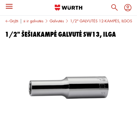
ankiai
Grįžti
Raktai ir galvutės
Galvutės
1/2'' GALVUTĖS 12-KAMPĖS, ILGOS
1/2" ŠEŠIAKAMPĖ GALVUTĖ SW13, ILGA