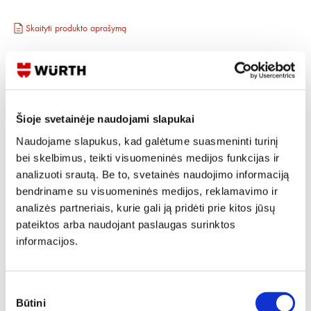
Skaityti produkto aprašymą
Produkto Nr.
0712 132 316
EAN
4038898207870
Kainos matomos tik registruotiems vartotojams.
Prisijungti / Registruotis
Šioje svetainėje naudojami slapukai
Rašyti užklausą
Naudojame slapukus, kad galėtume suasmeninti turinį
bei skelbimus, teikti visuomeninės medijos funkcijas ir
analizuoti srautą. Be to, svetainės naudojimo informaciją
Reikia daugiau informacijos?
bendriname su visuomeninės medijos, reklamavimo ir
analizės partneriais, kurie gali ją pridėti prie kitos jūsų
Rodyti artimiausią parduotuvę
pateiktos arba naudojant paslaugas surinktos
Skambinti:
+370 694 91387
informacijos.
Sutikimo
Būtini
pasirinkimas
Produkto aprašymas