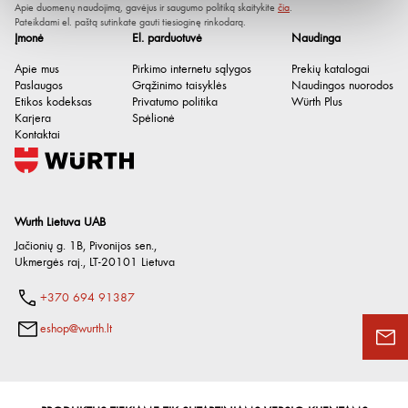
Apie duomenų naudojimą, gavėjus ir saugumo politiką skaitykite
čia
.
Pateikdami el. paštą sutinkate gauti tiesioginę rinkodarą.
Įmonė
El. parduotuvė
Naudinga
Apie mus
Pirkimo internetu sąlygos
Prekių katalogai
Paslaugos
Grąžinimo taisyklės
Naudingos nuorodos
Etikos kodeksas
Privatumo politika
Würth Plus
Karjera
Spėlionė
Kontaktai
Wurth Lietuva UAB
Jačionių g. 1B, Pivonijos sen.
,
Ukmergės raj.
,
LT-20101
Lietuva
Vidinė jungtis
1/2"
+370 694 91387
Pavaros tipas
Vidinis kvadratas
eshop@wurth.lt
Dydis (SW)
16
Bendras ilgis [mm]
77 mm
Versija
Ilga