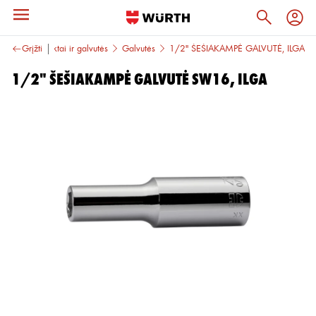
 įrankiai
Grįžti
Raktai ir galvutės
Galvutės
1/2" ŠEŠIAKAMPĖ GALVUTĖ, ILGA
1/2" ŠEŠIAKAMPĖ GALVUTĖ SW16, ILGA