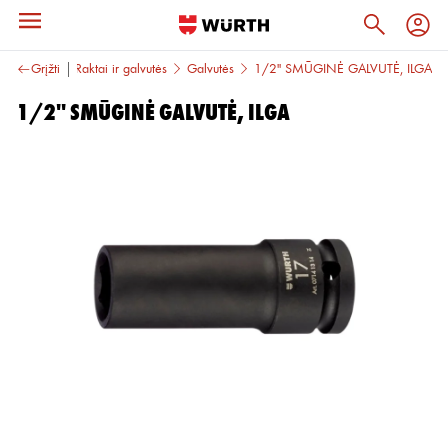
ai įrankiai
Grįžti
Raktai ir galvutės
Galvutės
1/2'' SMŪGINĖ GALVUTĖ, ILGA
1/2'' SMŪGINĖ GALVUTĖ, ILGA