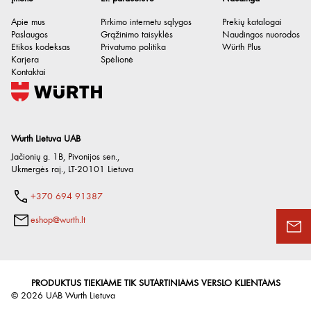
Apie mus
Pirkimo internetu sąlygos
Prekių katalogai
Paslaugos
Grąžinimo taisyklės
Naudingos nuorodos
Etikos kodeksas
Privatumo politika
Würth Plus
Karjera
Spėlionė
Kontaktai
Wurth Lietuva UAB
Jačionių g. 1B, Pivonijos sen.
,
Ukmergės raj.
,
LT-20101
Lietuva
+370 694 91387
eshop@wurth.lt
PRODUKTUS TIEKIAME TIK SUTARTINIAMS VERSLO KLIENTAMS
©
2026
UAB Wurth Lietuva