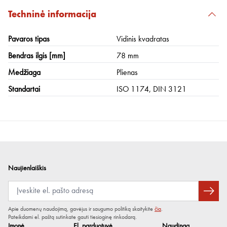
Techninė informacija
Pavaros tipas
Vidinis kvadratas
Bendras ilgis [mm]
78 mm
Medžiaga
Plienas
Standartai
ISO 1174, DIN 3121
Naujienlaiškis
Apie duomenų naudojimą, gavėjus ir saugumo politiką skaitykite
čia
.
Pateikdami el. paštą sutinkate gauti tiesioginę rinkodarą.
Įmonė
El. parduotuvė
Naudinga