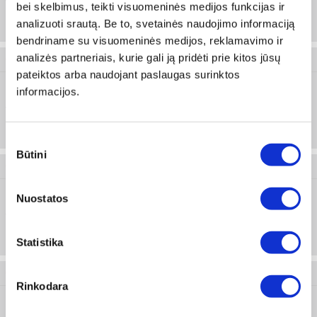
TX15
Prisijungti arba registruotis
bei skelbimus, teikti visuomeninės medijos funkcijas ir
analizuoti srautą. Be to, svetainės naudojimo informaciją
bendriname su visuomeninės medijos, reklamavimo ir
analizės partneriais, kurie gali ją pridėti prie kitos jūsų
0715 113 20
pateiktos arba naudojant paslaugas surinktos
informacijos.
TX20
Prisijungti arba registruotis
Sutikimo
Būtini
pasirinkimas
0715 113 25
Nuostatos
TX25
Prisijungti arba registruotis
Statistika
0715 113 27
Rinkodara