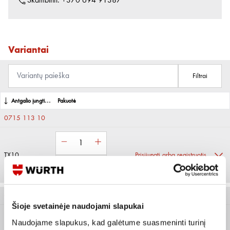
Skambinti:
+370 694 91387
Variantai
Filtrai
Antgalio jungtis
Pakuotė
0715 113 10
TX10
Prisijungti arba registruotis
0715 113 15
Šioje svetainėje naudojami slapukai
Naudojame slapukus, kad galėtume suasmeninti turinį