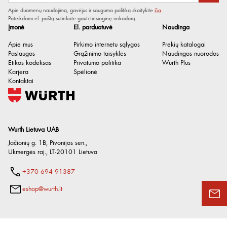
Apie duomenų naudojimą, gavėjus ir saugumo politiką skaitykite
čia
.
Pateikdami el. paštą sutinkate gauti tiesioginę rinkodarą.
Įmonė
El. parduotuvė
Naudinga
Apie mus
Pirkimo internetu sąlygos
Prekių katalogai
Paslaugos
Grąžinimo taisyklės
Naudingos nuorodos
Etikos kodeksas
Privatumo politika
Würth Plus
Karjera
Spėlionė
Kontaktai
Wurth Lietuva UAB
Jačionių g. 1B, Pivonijos sen.
,
Ukmergės raj.
,
LT-20101
Lietuva
+370 694 91387
eshop@wurth.lt