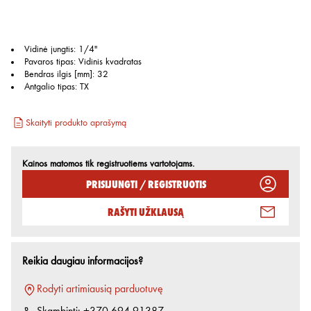
Vidinė jungtis
:
1/4"
Pavaros tipas
:
Vidinis kvadratas
Bendras ilgis [mm]
:
32
Antgalio tipas
:
TX
Skaityti produkto aprašymą
Kainos matomos tik registruotiems vartotojams.
Prisijungti / Registruotis
Rašyti užklausą
Reikia daugiau informacijos?
Rodyti artimiausią parduotuvę