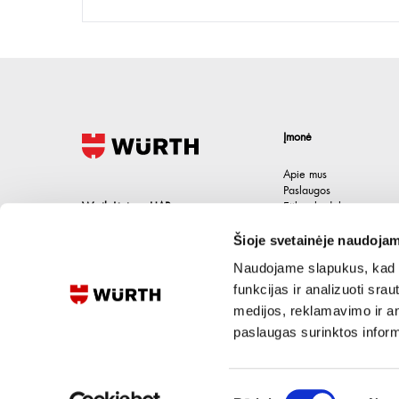
Įmonė
Apie mus
Paslaugos
Wurth Lietuva UAB
Etikos kodeksas
Karjera
Jačionių g. 1B, Pivonijos sen.
,
Šioje svetainėje naudojam
Kontaktai
Ukmergės raj.
,
LT-20101
Lietuva
Naudojame slapukus, kad g
+370 694 91387
funkcijas ir analizuoti sr
medijos, reklamavimo ir ana
eshop@wurth.lt
paslaugas surinktos inform
Sutikimo