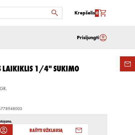
Krepšelis
0
Prisijungti
S LAIKIKLIS 1/4" SUKIMO
.GR.
6778948003
otojams.
Rašyti užklausą