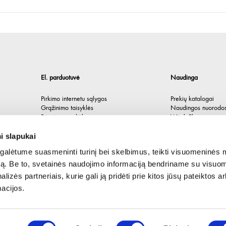
El. parduotuvė
Naudinga
Pirkimo internetu sąlygos
Prekių katalogai
Grąžinimo taisyklės
Naudingos nuorodo
Privatumo politika
Würth Plus
Spėlionė
i slapukai
alėtume suasmeninti turinį bei skelbimus, teikti visuomeninės 
autą. Be to, svetainės naudojimo informaciją bendriname su visu
lizės partneriais, kurie gali ją pridėti prie kitos jūsų pateiktos 
acijos.