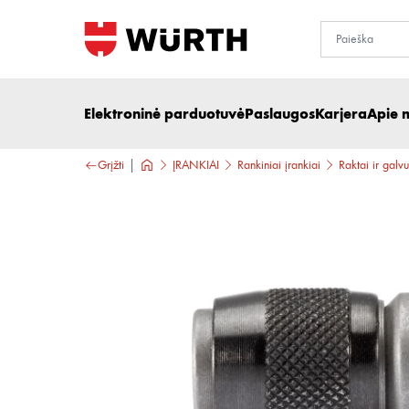
Elektroninė parduotuvė
Paslaugos
Karjera
Apie 
Grįžti
ĮRANKIAI
Rankiniai įrankiai
Raktai ir galvu