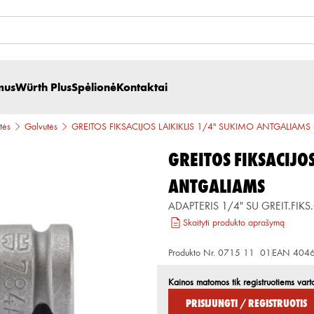
mus
Würth Plus
Spėlionė
Kontaktai
tės
Galvutės
GREITOS FIKSACIJOS LAIKIKLIS 1/4" SUKIMO ANTGALIAMS
GREITOS FIKSACIJO
ANTGALIAMS
ADAPTERIS 1/4" SU GREIT.FIKS
Skaityti produkto aprašymą
Produkto Nr.
0715 11 01
EAN
404
Kainos matomos tik registruotiems vart
Prisijungti / Registruotis