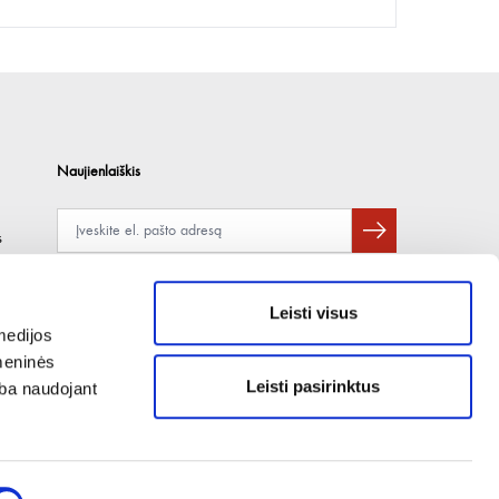
Naujienlaiškis
s
Apie duomenų naudojimą, gavėjus ir saugumo politiką skaitykite
čia
.
Pateikdami el. paštą sutinkate gauti tiesioginę rinkodarą.
Leisti visus
medijos
omeninės
Leisti pasirinktus
arba naudojant