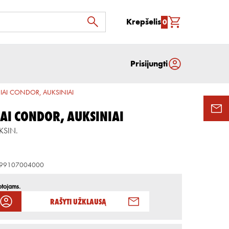
Krepšelis
0
Prisijungti
NIAI CONDOR, AUKSINIAI
AI CONDOR, AUKSINIAI
KSIN.
99107004000
otojams.
Rašyti užklausą