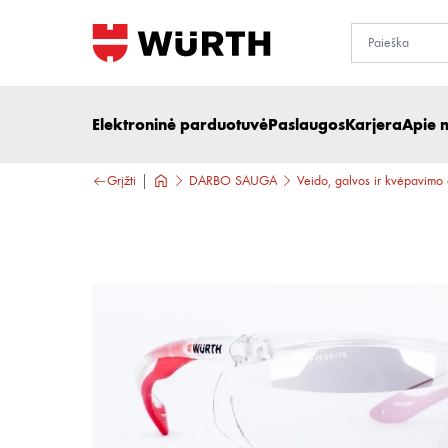
Elektroninė parduotuvė
Paslaugos
Karjera
Apie 
Grįžti
DARBO SAUGA
Veido, galvos ir kvėpavimo