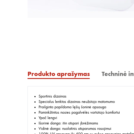
Produkto aprašymas
Techninė i
Sportinis dizainas
Specialus lenktas dizainas neužstoja matomumo
Prailginta papildoma lęšių šoninė apsauga
Paminkštintos nosies pagalvėlės vartotojo komfortui
Ypač lengvi
Išorinė danga: itin atspari įbrėžimams
Vidinė danga: nuolatinis atsparumas rasojimui