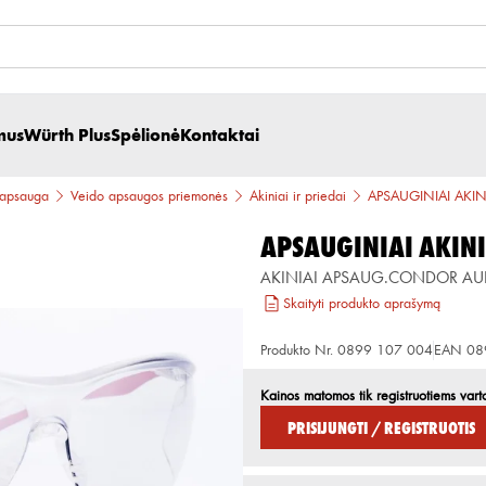
mus
Würth Plus
Spėlionė
Kontaktai
 apsauga
Veido apsaugos priemonės
Akiniai ir priedai
APSAUGINIAI AKI
APSAUGINIAI AKINI
AKINIAI APSAUG.CONDOR AU
Skaityti produkto aprašymą
Produkto Nr.
0899 107 004
EAN
08
Kainos matomos tik registruotiems vart
Prisijungti / Registruotis