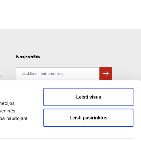
Naujienlaiškis
s
Apie duomenų naudojimą, gavėjus ir saugumo politiką skaitykite
čia
.
Pateikdami el. paštą sutinkate gauti tiesioginę rinkodarą.
Leisti visus
medijos
omeninės
Leisti pasirinktus
arba naudojant