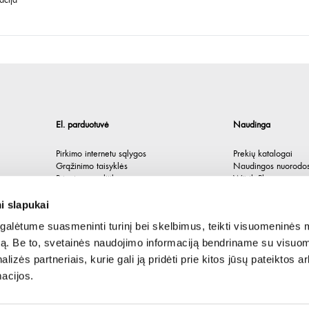
acija
El. parduotuvė
Naudinga
Pirkimo internetu sąlygos
Prekių katalogai
Grąžinimo taisyklės
Naudingos nuorodo
Privatumo politika
Würth Plus
Spėlionė
i slapukai
alėtume suasmeninti turinį bei skelbimus, teikti visuomeninės 
autą. Be to, svetainės naudojimo informaciją bendriname su visu
lizės partneriais, kurie gali ją pridėti prie kitos jūsų pateiktos 
acijos.