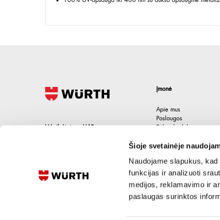
100% UV-apsauga iki 400 nm su aukso apsaugine metaliz
Įmonė
Apie mus
Paslaugos
Wurth Lietuva UAB
Etikos kodeksas
Karjera
Jačionių g. 1B, Pivonijos sen.
,
Šioje svetainėje naudojam
Kontaktai
Ukmergės raj.
,
LT-20101
Lietuva
Naudojame slapukus, kad g
+370 694 91387
funkcijas ir analizuoti sr
medijos, reklamavimo ir ana
eshop@wurth.lt
paslaugas surinktos inform