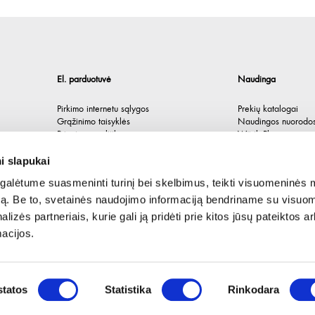
El. parduotuvė
Naudinga
Pirkimo internetu sąlygos
Prekių katalogai
Grąžinimo taisyklės
Naudingos nuorodo
Privatumo politika
Würth Plus
Spėlionė
i slapukai
alėtume suasmeninti turinį bei skelbimus, teikti visuomeninės 
autą. Be to, svetainės naudojimo informaciją bendriname su visu
lizės partneriais, kurie gali ją pridėti prie kitos jūsų pateiktos 
acijos.
tatos
Statistika
Rinkodara