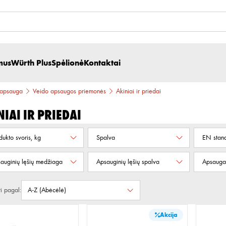
mus
Würth Plus
Spėlionė
Kontaktai
 apsauga
Veido apsaugos priemonės
Akiniai ir priedai
niai ir priedai
dukto svoris, kg
Spalva
EN stand
auginių lęšių medžiaga
Apsauginių lęšių spalva
Apsauga 
ti pagal:
Akcija