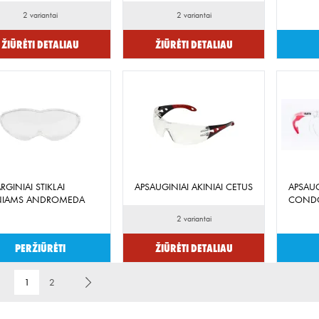
2 variantai
2 variantai
Žiūrėti detaliau
Žiūrėti detaliau
RGINIAI STIKLAI
APSAUGINIAI AKINIAI CETUS
APSAUG
NIAMS ANDROMEDA
CONDO
2 variantai
Peržiūrėti
Žiūrėti detaliau
1
2