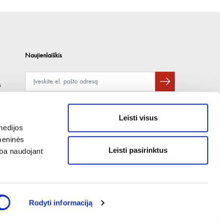
Naujienlaiškis
s
Apie duomenų naudojimą, gavėjus ir saugumo politiką skaitykite
čia
.
Pateikdami el. paštą sutinkate gauti tiesioginę rinkodarą.
Leisti visus
medijos
omeninės
Leisti pasirinktus
arba naudojant
Rodyti informaciją
PRODUKTUS TIEKIAME TIK SUTARTINIAMS VERSLO KLIENTAMS