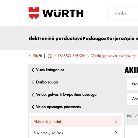
Elektroninė parduotuvė
Paslaugos
Karjera
Apie 
Grįžti
DARBO SAUGA
Veido, galvos ir kvėpavimo
Aki
visos kategorijos
darbo sauga
Pro
veido, galvos ir kvėpavimo apsauga
Aps
veido apsaugos priemonės
Rūšiuo
akiniai ir priedai
suvirintojų kaukės