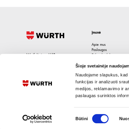
Įmonė
Apie mus
Paslaugos
Wurth Lietuva UAB
Etikos kodeksas
Karjera
Jačionių g. 1B, Pivonijos sen.
,
Šioje svetainėje naudojam
Kontaktai
Ukmergės raj.
,
LT-20101
Lietuva
Naudojame slapukus, kad g
+370 694 91387
funkcijas ir analizuoti sr
medijos, reklamavimo ir ana
eshop@wurth.lt
paslaugas surinktos inform
Sutikimo
Būtini
Nuos
pasirinkimas
©
2026
UAB Wurth Lietuva