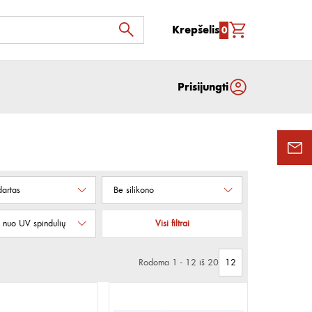
Krepšelis
0
Prisijungti
artas
Be silikono
nuo UV spindulių
Visi filtrai
Rodoma 1 - 12 iš 20