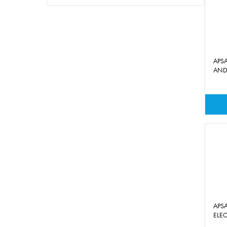
APSA
AN
APSA
ELE