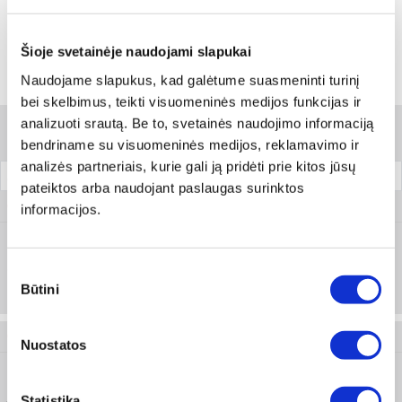
Skambinti:
+370 694 91387
Šioje svetainėje naudojami slapukai
Naudojame slapukus, kad galėtume suasmeninti turinį
Variantai
bei skelbimus, teikti visuomeninės medijos funkcijas ir
analizuoti srautą. Be to, svetainės naudojimo informaciją
Filtrai
bendriname su visuomeninės medijos, reklamavimo ir
analizės partneriais, kurie gali ją pridėti prie kitos jūsų
Apsauginių lęšių spalva
Pakuotė
pateiktos arba naudojant paslaugas surinktos
0899 107 80
informacijos.
Skaidri
Prisijungti arba registruotis
Sutikimo
Būtini
1 vnt
pasirinkimas
0899 107 81
Nuostatos
Juoda
Prisijungti arba registruotis
Statistika