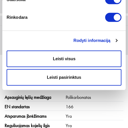
1 vnt
Rinkodara
0899 107 82
Rodyti informaciją
Geltona
Prisijungti arba registruotis
1 vnt
Leisti visus
Leisti pasirinktus
Techninė informacija
Apsauginių lęšių medžiaga
Polikarbonatas
EN standartas
166
Atsparumas įbrėžimams
Yra
Reguliuojamas kojelių ilgis
Yra