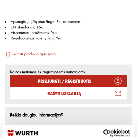
Apsauginių lęšių medžiaga
:
Polikarbonatas
EN standartas
:
166
Atsparumas įbrėžimams
:
Yra
Reguliuojamas kojelių ilgis
:
Yra
Skaityti produkto aprašymą
Kainos matomos tik registruotiems vartotojams.
Prisijungti / Registruotis
Rašyti užklausą
Reikia daugiau informacijos?
Rodyti artimiausią parduotuvę