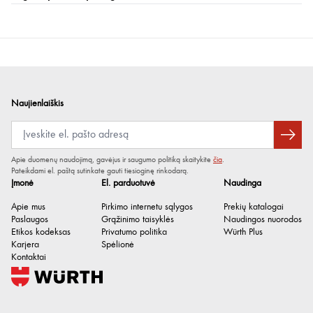
Naujienlaiškis
Apie duomenų naudojimą, gavėjus ir saugumo politiką skaitykite
čia
.
Pateikdami el. paštą sutinkate gauti tiesioginę rinkodarą.
Įmonė
El. parduotuvė
Naudinga
Apie mus
Pirkimo internetu sąlygos
Prekių katalogai
Paslaugos
Grąžinimo taisyklės
Naudingos nuorodos
Etikos kodeksas
Privatumo politika
Würth Plus
Karjera
Spėlionė
Kontaktai