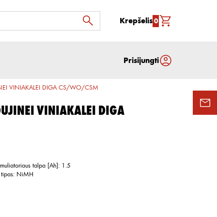
Krepšelis
0
Prisijungti
NEI VINIAKALEI DIGA CS/WO/CSM
UJINEI VINIAKALEI DIGA
muliatoriaus talpa [Ah]
:
1.5
 tipas
:
NiMH