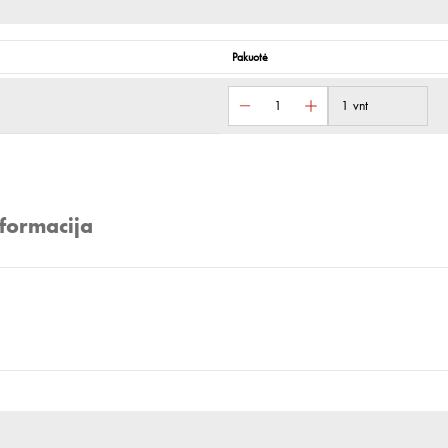
Pakuotė
1 vnt
nformacija