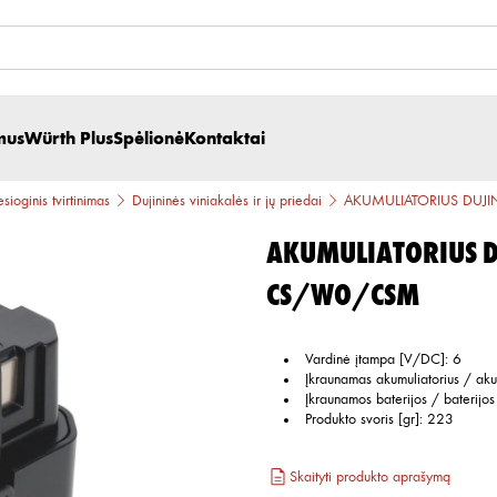
mus
Würth Plus
Spėlionė
Kontaktai
esioginis tvirtinimas
Dujininės viniakalės ir jų priedai
AKUMULIATORIUS DUJI
AKUMULIATORIUS D
CS/WO/CSM
Vardinė įtampa [V/DC]
:
6
Įkraunamas akumuliatorius / aku
Įkraunamos baterijos / baterijos
Produkto svoris [gr]
:
223
Skaityti produkto aprašymą