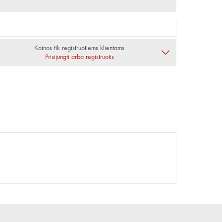
Kainos tik registruotiems klientams
Prisijungti arba registruotis