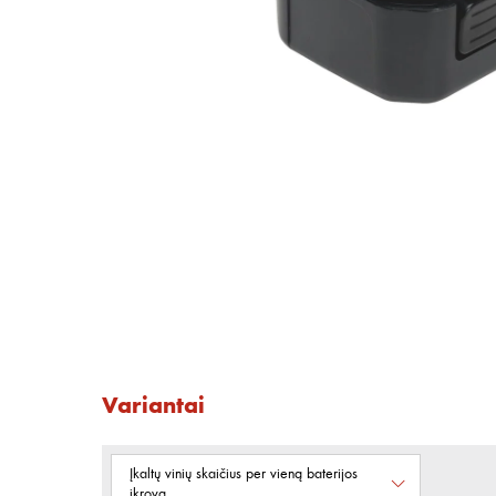
Variantai
Įkaltų vinių skaičius per vieną baterijos
įkrovą