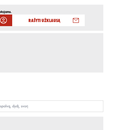
otojams.
Rašyti užklausą