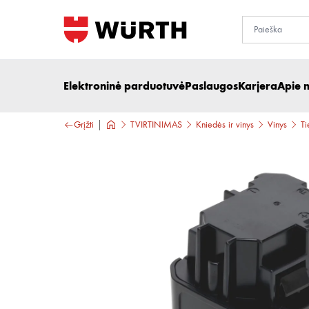
Elektroninė parduotuvė
Paslaugos
Karjera
Apie 
Grįžti
TVIRTINIMAS
Kniedės ir vinys
Vinys
Ti