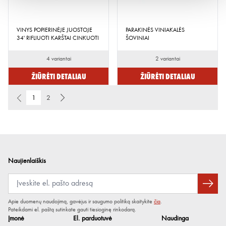
VINYS POPIERINĖJE JUOSTOJE
PARAKINĖS VINIAKALĖS
34' RIFLIUOTI KARŠTAI CINKUOTI
ŠOVINIAI
4 variantai
2 variantai
Žiūrėti detaliau
Žiūrėti detaliau
1
2
Naujienlaiškis
Apie duomenų naudojimą, gavėjus ir saugumo politiką skaitykite
čia
.
Pateikdami el. paštą sutinkate gauti tiesioginę rinkodarą.
Įmonė
El. parduotuvė
Naudinga