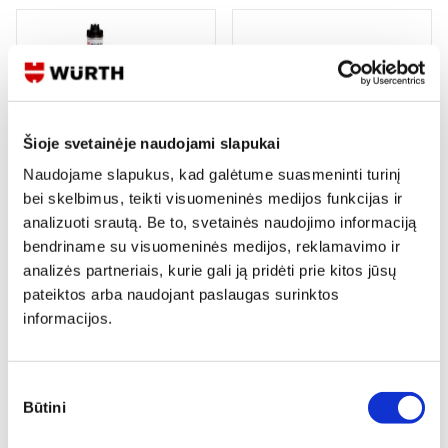
Šioje svetainėje naudojami slapukai
VINYS SU DUJOMIS (DIGA CS-
VINYS POPIERINĖJE JUOSTOJE
2/3)
34' RIFLIUOTI C4H
Naudojame slapukus, kad galėtume suasmeninti turinį
bei skelbimus, teikti visuomeninės medijos funkcijas ir
12 variantų
4 variantai
analizuoti srautą. Be to, svetainės naudojimo informaciją
Žiūrėti detaliau
Žiūrėti detaliau
bendriname su visuomeninės medijos, reklamavimo ir
analizės partneriais, kurie gali ją pridėti prie kitos jūsų
pateiktos arba naudojant paslaugas surinktos
informacijos.
Sutikimo
Būtini
pasirinkimas
DUJINĖ VINIAKALĖ BETONUI,
KABĖS PNEUMATINIAM KABIŲ
METALUI DIGA CS-3
KALIMO PISTOLETUI