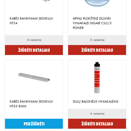
KABĖS RANKINIAM SEGIKLIUI
APVALI PLOKŠTELĖ DUJINEI
HT34
VINIAKALEI DIGA® CS-2/3
POWER
4 variantai
3 variantai
Žiūrėti detaliau
Žiūrėti detaliau
KABĖS RANKINIAM SEGIKLIUI
DUJŲ BALONĖLIS VINIAKALĖMS
HT53 8MM
4 variantai
Peržiūrėti
Žiūrėti detaliau