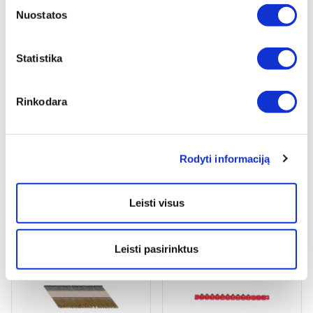
Nuostatos
2 variantai
Peržiūrėti
Žiūrėti detaliau
Statistika
Rinkodara
Rodyti informaciją
VINYS POPIERINĖJE JUOSTOJE
UNIVERSALI VINIS PARAKINEI
LYGIOS BE PADENGIMO
VINIAKALEI
Leisti visus
2 variantai
4 variantai
Žiūrėti detaliau
Žiūrėti detaliau
Leisti pasirinktus