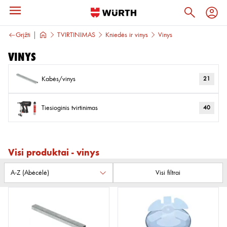
Grįžti
TVIRTINIMAS
Kniedės ir vinys
Vinys
Vinys
Kabės/vinys
21
Tiesioginis tvirtinimas
40
Visi produktai - vinys
Visi filtrai