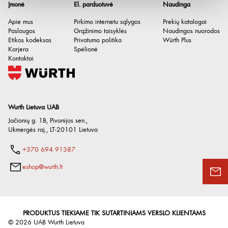
Įmonė
El. parduotuvė
Naudinga
Apie mus
Pirkimo internetu sąlygos
Prekių katalogai
Paslaugos
Grąžinimo taisyklės
Naudingos nuorodos
Etikos kodeksas
Privatumo politika
Würth Plus
Karjera
Spėlionė
Kontaktai
Wurth Lietuva UAB
Jačionių g. 1B, Pivonijos sen.
,
Ukmergės raj.
,
LT-20101
Lietuva
+370 694 91387
eshop@wurth.lt
PRODUKTUS TIEKIAME TIK SUTARTINIAMS VERSLO KLIENTAMS
©
2026
UAB Wurth Lietuva