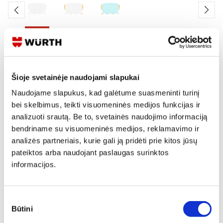
Skaityti produkto aprašymą
Šioje svetainėje naudojami slapukai
Produkto Nr.
0899 101 212
EAN
4062856493418
Naudojame slapukus, kad galėtume suasmeninti turinį
Kainos matomos tik registruotiems vartotojams.
bei skelbimus, teikti visuomeninės medijos funkcijas ir
Prisijungti / Registruotis
analizuoti srautą. Be to, svetainės naudojimo informaciją
bendriname su visuomeninės medijos, reklamavimo ir
Rašyti užklausą
analizės partneriais, kurie gali ją pridėti prie kitos jūsų
pateiktos arba naudojant paslaugas surinktos
informacijos.
Reikia daugiau informacijos?
Rodyti artimiausią parduotuvę
Sutikimo
Skambinti:
+370 694 91387
Būtini
pasirinkimas