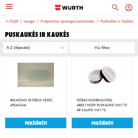
ir kvėpavimo apsauga
Grįžti
Kvėpavimo apsaugos priemonės
Puskaukės ir kaukės
Puskaukės ir kaukės
Visi filtrai
PAKAITINIS SKYDELIS VEIDO
FILTRAS KOMBINUOTAS
APSAUGAI
ABEK1HGP3 PUSKAUKEI HM175
AR KAUKEI VM175
Peržiūrėti
Peržiūrėti