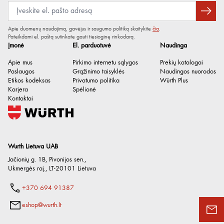
Apie duomenų naudojimą, gavėjus ir saugumo politiką skaitykite
čia
.
Pateikdami el. paštą sutinkate gauti tiesioginę rinkodarą.
Įmonė
El. parduotuvė
Naudinga
Apie mus
Pirkimo internetu sąlygos
Prekių katalogai
Paslaugos
Grąžinimo taisyklės
Naudingos nuorodos
Etikos kodeksas
Privatumo politika
Würth Plus
Karjera
Spėlionė
Kontaktai
Wurth Lietuva UAB
Jačionių g. 1B, Pivonijos sen.
,
Ukmergės raj.
,
LT-20101
Lietuva
+370 694 91387
eshop@wurth.lt