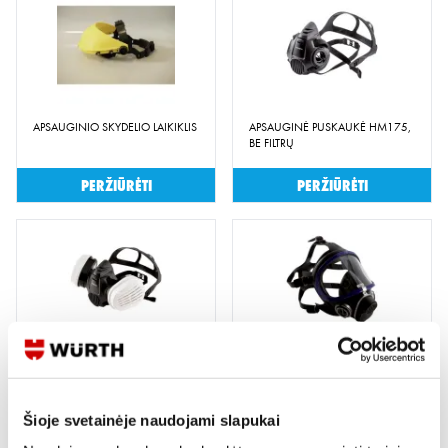
APSAUGINIO SKYDELIO LAIKIKLIS
APSAUGINĖ PUSKAUKĖ HM175,
BE FILTRŲ
Peržiūrėti
Peržiūrėti
APSAUGINĖ PUSKAUKĖ HM175,
PILNO VEIDO KAUKĖ VM175, BE
2X KOMBINUOTAS FILTRAS
FILTRŲ
A2P3RD
Šioje svetainėje naudojami slapukai
Peržiūrėti
Peržiūrėti