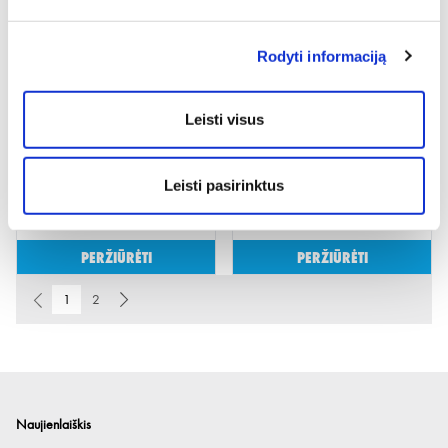
Peržiūrėti
Peržiūrėti
Rodyti informaciją
Leisti visus
Leisti pasirinktus
APSAUGINĖ PLĖVELĖ SKYDELIUI
PAKAITINIS TINKLELIS VEIDO
ULTIMATE
APSAUGAI
Peržiūrėti
Peržiūrėti
1
2
Naujienlaiškis