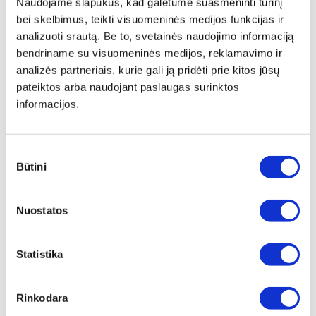
Naudojame slapukus, kad galėtume suasmeninti turinį
bei skelbimus, teikti visuomeninės medijos funkcijas ir
analizuoti srautą. Be to, svetainės naudojimo informaciją
bendriname su visuomeninės medijos, reklamavimo ir
analizės partneriais, kurie gali ją pridėti prie kitos jūsų
pateiktos arba naudojant paslaugas surinktos
informacijos.
FILTRAS KOMBINUOTAS A2P3RD
APSAUGINIS GAUBTAS ULTIMATE
PUSKAUKEI HM175 AR KAUKEI
VM175
Sutikimo
Peržiūrėti
Peržiūrėti
Būtini
pasirinkimas
Nuostatos
Statistika
FILTRAS ABEK1 PUSKAUKEI
ATSARGINIS STIKLAS SKYDELIUI
Rinkodara
HM175 AR KAUKEI VM175
ULTIMATE, SKAIDRUS