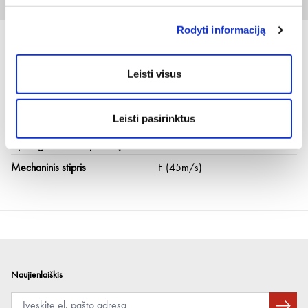
1 vnt
Rodyti informaciją
Leisti visus
Techninė informacija
Leisti pasirinktus
Apsauginių lęšių medžiaga
Polikarbonatas
Apsauga nuo UV spindulių
400 nm
Mechaninis stipris
F (45m/s)
Naujienlaiškis