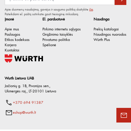
Apie duomenų naudojimą, gavėjus ir saugumo politiką skaitykite
čia
.
Pateikdami el. paštą sutinkate gauti tiesioginę rinkodarą.
Įmonė
El. parduotuvė
Naudinga
Apie mus
Pirkimo internetu sąlygos
Prekių katalogai
Paslaugos
Grąžinimo taisyklės
Naudingos nuorodos
Etikos kodeksas
Privatumo politika
Würth Plus
Karjera
Spėlionė
Kontaktai
Wurth Lietuva UAB
Jačionių g. 1B, Pivonijos sen.
,
Ukmergės raj.
,
LT-20101
Lietuva
+370 694 91387
eshop@wurth.lt