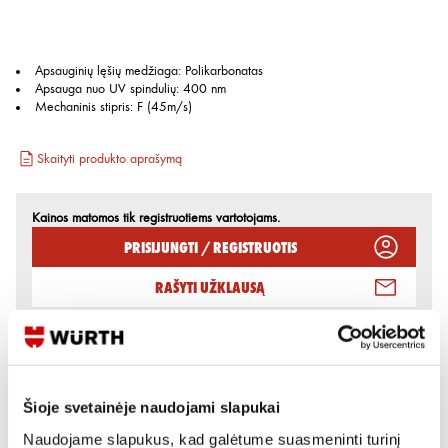
Apsauginių lęšių medžiaga
:
Polikarbonatas
Apsauga nuo UV spindulių
:
400 nm
Mechaninis stipris
:
F (45m/s)
Skaityti produkto aprašymą
Kainos matomos tik registruotiems vartotojams.
Prisijungti / Registruotis
Rašyti užklausą
Reikia daugiau informacijos?
Rodyti artimiausią parduotuvę
Šioje svetainėje naudojami slapukai
Skambinti:
+370 694 91387
Naudojame slapukus, kad galėtume suasmeninti turinį