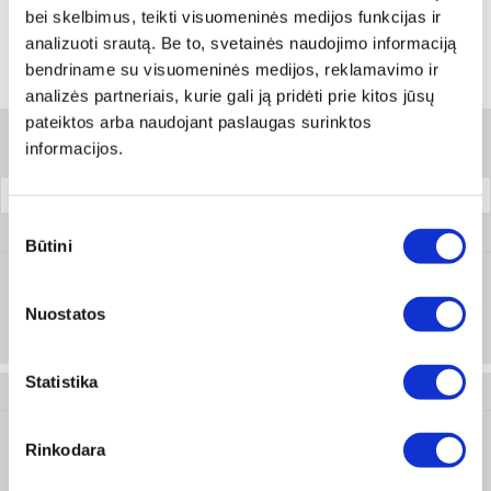
bei skelbimus, teikti visuomeninės medijos funkcijas ir
analizuoti srautą. Be to, svetainės naudojimo informaciją
bendriname su visuomeninės medijos, reklamavimo ir
Variantai
analizės partneriais, kurie gali ją pridėti prie kitos jūsų
pateiktos arba naudojant paslaugas surinktos
Filtrai
informacijos.
Apsauginių lęšių spalva
Pakuotė
Sutikimo
0899 102 320
Būtini
pasirinkimas
Skaidri
Prisijungti arba registruotis
Nuostatos
1 vnt
Statistika
0899 102 321
Rinkodara
Pilka
Prisijungti arba registruotis