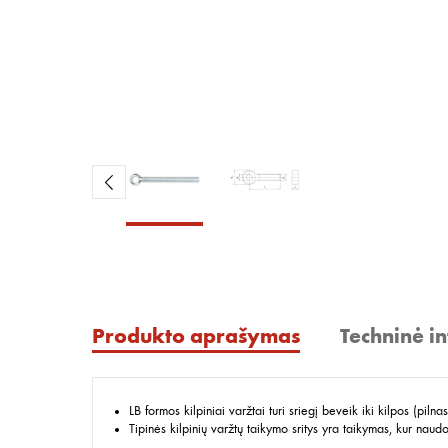
Produkto aprašymas
Techninė i
LB formos kilpiniai varžtai turi sriegį beveik iki kilpos (pilnas
Tipinės kilpinių varžtų taikymo sritys yra taikymas, kur naud