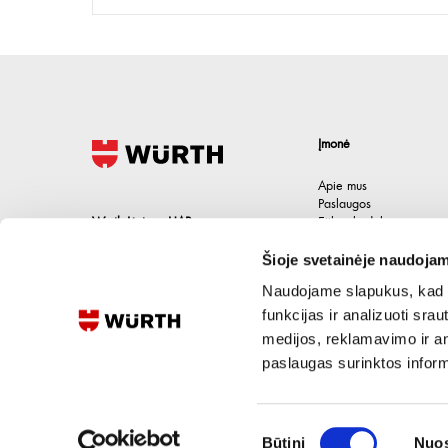
Įmonė
Apie mus
Paslaugos
Wurth Lietuva UAB
Etikos kodeksas
Karjera
Jačionių g. 1B, Pivonijos sen.
,
Šioje svetainėje naudojam
Kontaktai
Ukmergės raj.
,
LT-20101
Lietuva
Naudojame slapukus, kad g
+370 694 91387
funkcijas ir analizuoti sr
medijos, reklamavimo ir ana
eshop@wurth.lt
paslaugas surinktos inform
Sutikimo
Būtini
Nuos