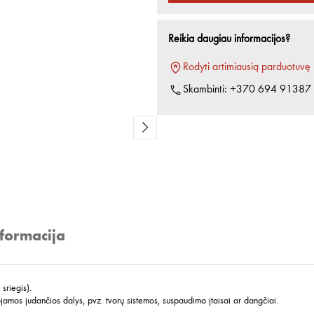
Reikia daugiau informacijos?
Rodyti artimiausią parduotuvę
Skambinti:
+370 694 91387
nformacija
 sriegis).
ojamos judančios dalys, pvz. tvorų sistemos, suspaudimo įtaisai ar dangčiai.