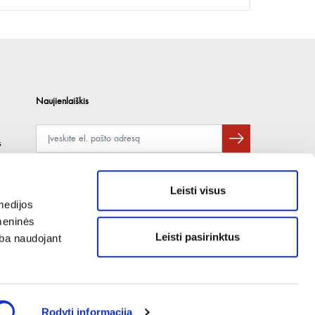
Naujienlaiškis
s
Apie duomenų naudojimą, gavėjus ir saugumo politiką skaitykite
čia
.
Pateikdami el. paštą sutinkate gauti tiesioginę rinkodarą.
Leisti visus
medijos
omeninės
Leisti pasirinktus
arba naudojant
Rodyti informaciją