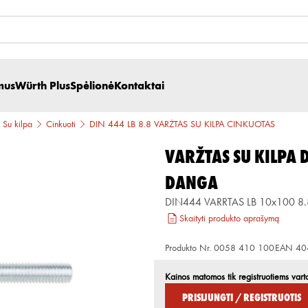
mus
Würth Plus
Spėlionė
Kontaktai
Su kilpa
Cinkuoti
DIN 444 LB 8.8 VARŽTAS SU KILPA CINKUOTAS
VARŽTAS SU KILPA 
DANGA
DIN444 VARRTAS LB 10x100 8
Skaityti produkto aprašymą
Produkto Nr.
0058 410 100
EAN
40
Kainos matomos tik registruotiems vart
Prisijungti / Registruotis