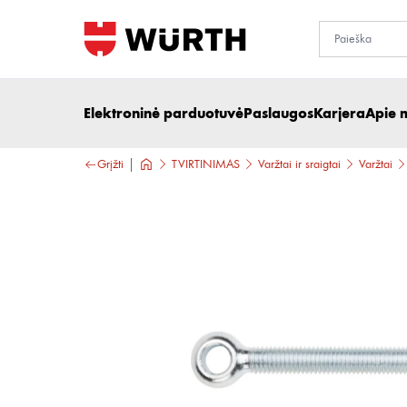
Elektroninė parduotuvė
Paslaugos
Karjera
Apie 
Grįžti
TVIRTINIMAS
Varžtai ir sraigtai
Varžtai