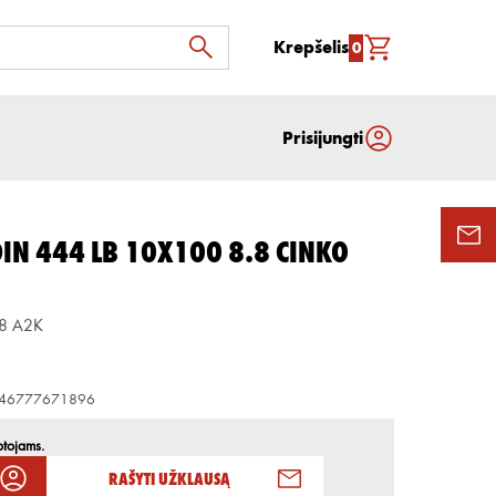
Krepšelis
0
Prisijungti
DIN 444 LB 10X100 8.8 CINKO
.8 A2K
46777671896
otojams.
Rašyti užklausą