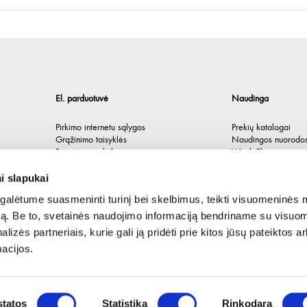
El. parduotuvė
Naudinga
Pirkimo internetu sąlygos
Prekių katalogai
Grąžinimo taisyklės
Naudingos nuorodo
Privatumo politika
Würth Plus
Spėlionė
i slapukai
alėtume suasmeninti turinį bei skelbimus, teikti visuomeninės 
autą. Be to, svetainės naudojimo informaciją bendriname su visu
lizės partneriais, kurie gali ją pridėti prie kitos jūsų pateiktos 
acijos.
tatos
Statistika
Rinkodara