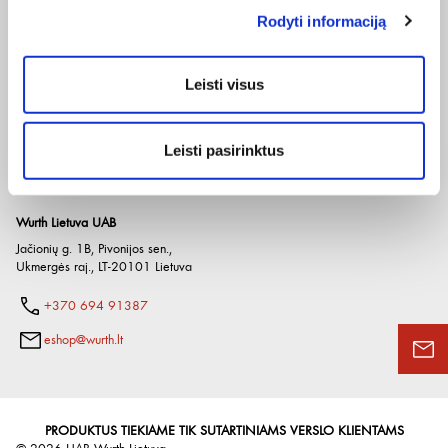
Pateikdami el. paštą sutinkate gauti tiesioginę rinkodarą.
Rodyti informaciją
Įmonė
El. parduotuvė
Naudinga
Apie mus
Pirkimo internetu sąlygos
Prekių katalogai
Paslaugos
Grąžinimo taisyklės
Naudingos nuorodos
Leisti visus
Etikos kodeksas
Privatumo politika
Würth Plus
Karjera
Spėlionė
Kontaktai
Leisti pasirinktus
Wurth Lietuva UAB
Jačionių g. 1B, Pivonijos sen.
,
Ukmergės raj.
,
LT-20101
Lietuva
+370 694 91387
eshop@wurth.lt
PRODUKTUS TIEKIAME TIK SUTARTINIAMS VERSLO KLIENTAMS