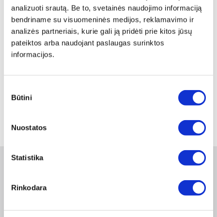
analizuoti srautą. Be to, svetainės naudojimo informaciją
bendriname su visuomeninės medijos, reklamavimo ir
analizės partneriais, kurie gali ją pridėti prie kitos jūsų
pateiktos arba naudojant paslaugas surinktos
informacijos.
DIN 580 VARŽTAS KILPA M10 A2
Sutikimo
Peržiūrėti
Būtini
pasirinkimas
1
Nuostatos
Statistika
Naujienlaiškis
Rinkodara
Apie duomenų naudojimą, gavėjus ir saugumo politiką skaitykite
čia
.