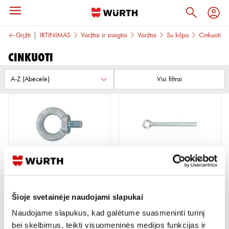
Grįžti
TVIRTINIMAS
Varžtai ir sraigtai
Varžtai
Su kilpa
Cinkuoti
Cinkuoti
Visi filtrai
DIN 580 VARŽTAS KILPA C15E
VARŽTAS SU KILPA DIN 444 LB
CINKUOTAS
10X100 8.8 CINKO DANGA
Šioje svetainėje naudojami slapukai
8 variantai
Žiūrėti detaliau
Peržiūrėti
Naudojame slapukus, kad galėtume suasmeninti turinį
bei skelbimus, teikti visuomeninės medijos funkcijas ir