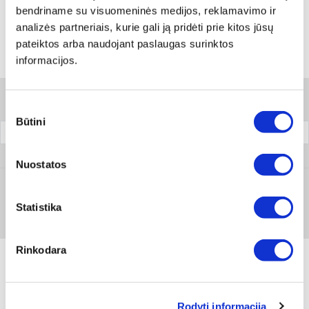
bendriname su visuomeninės medijos, reklamavimo ir
analizės partneriais, kurie gali ją pridėti prie kitos jūsų
pateiktos arba naudojant paslaugas surinktos
informacijos.
Variantai
Filtrai
Sutikimo
Būtini
pasirinkimas
Pakuotė
0651 912 002
Nuostatos
Prisijungti arba registruotis
Statistika
1 vnt
Rinkodara
Produkto aprašymas
Rodyti informaciją