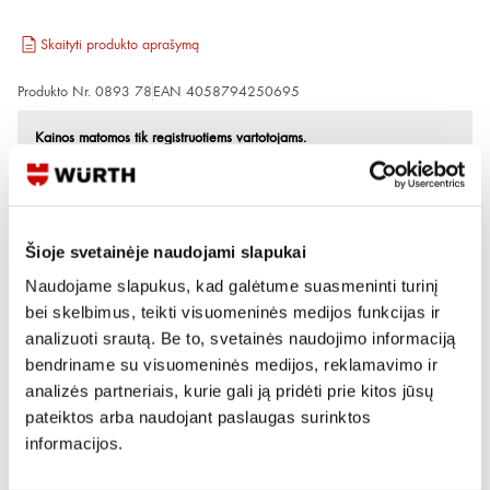
Skaityti produkto aprašymą
Produkto Nr.
0893 78
EAN
4058794250695
Kainos matomos tik registruotiems vartotojams.
Prisijungti / Registruotis
Rašyti užklausą
Šioje svetainėje naudojami slapukai
Naudojame slapukus, kad galėtume suasmeninti turinį
Reikia daugiau informacijos?
bei skelbimus, teikti visuomeninės medijos funkcijas ir
Rodyti artimiausią parduotuvę
analizuoti srautą. Be to, svetainės naudojimo informaciją
bendriname su visuomeninės medijos, reklamavimo ir
Skambinti:
+370 694 91387
analizės partneriais, kurie gali ją pridėti prie kitos jūsų
pateiktos arba naudojant paslaugas surinktos
informacijos.
Produkto aprašymas