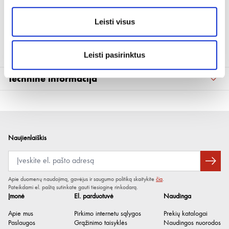
• Mažiausias / didžiausias šviesos srautas: 100 / 280 lm
• Mažiausia / didžiausia apšvietimo trukmė: 2-5,5 val.
Leisti visus
• Įkrovimo trukmė: 2,5 val.
• Apsaugos klasė: IP 65
• Atsparumas smūgiams: IK07
Leisti pasirinktus
Techninė informacija
Mažiausias spalvos perteikimo
80
indeksas (CRI)
Mažiausias / didžiausias šviesos
100 / 280 lm
Naujienlaiškis
srautas
Trumpiausia / ilgiausia
2,0-5,5 val.
apšvietimo trukmė
Apie duomenų naudojimą, gavėjus ir saugumo politiką skaitykite
čia
.
Pateikdami el. paštą sutinkate gauti tiesioginę rinkodarą.
Įkrovimo trukmė
2,5 val.
Įmonė
El. parduotuvė
Naudinga
IP apsaugos klasė
IP 65
Apie mus
Pirkimo internetu sąlygos
Prekių katalogai
Paslaugos
Grąžinimo taisyklės
Naudingos nuorodos
Vardinė įtampa
5 V