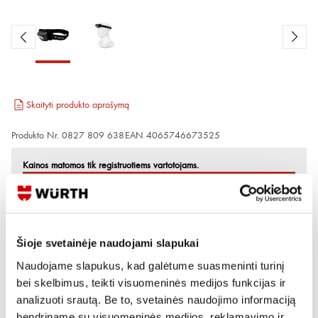
Skaityti produkto aprašymą
Produkto Nr.
0827 809 638
EAN
4065746673525
Kainos matomos tik registruotiems vartotojams.
Prisijungti / Registruotis
Rašyti užklausą
Šioje svetainėje naudojami slapukai
Naudojame slapukus, kad galėtume suasmeninti turinį
Reikia daugiau informacijos?
bei skelbimus, teikti visuomeninės medijos funkcijas ir
Rodyti artimiausią parduotuvę
analizuoti srautą. Be to, svetainės naudojimo informaciją
bendriname su visuomeninės medijos, reklamavimo ir
Skambinti:
+370 694 91387