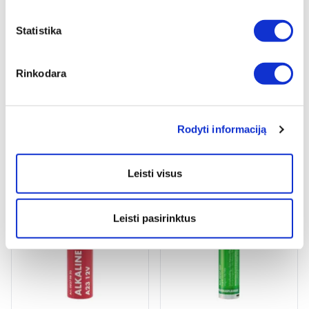
2 variantai
Statistika
Žiūrėti detaliau
Peržiūrėti
Rinkodara
Rodyti informaciją
PROŽEKTORIUS W1R ULTRA
AKUMULIATORINIS ŠVIESTUVAS
LED ERGOPOWER BEND+
Leisti visus
Peržiūrėti
Peržiūrėti
Leisti pasirinktus