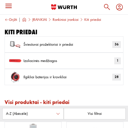
Grįžti
ĮRANKIAI
Rankiniai įrankiai
Kiti priedai
Kiti priedai
Šviestuvai prožektoriai ir priedai
36
Izoliacinės medžiagos
1
Ilgikliai baterijos ir krovikliai
28
Visi produktai - kiti priedai
Visi filtrai