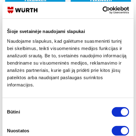
Šioje svetainėje naudojami slapukai
Naudojame slapukus, kad galėtume suasmeninti turinį
bei skelbimus, teikti visuomeninės medijos funkcijas ir
LED DARBINIS ŠVIESTUVAS
LED DARBINIS ŠVIESTUVAS 8+1
analizuoti srautą. Be to, svetainės naudojimo informaciją
ERGOPOWER BLADE
USB-C
bendriname su visuomeninės medijos, reklamavimo ir
Peržiūrėti
Peržiūrėti
analizės partneriais, kurie gali ją pridėti prie kitos jūsų
pateiktos arba naudojant paslaugas surinktos
informacijos.
Sutikimo
Būtini
pasirinkimas
TABLETĖS FORMOS BATERIJA LR,
KIŠENINIS LED PROŽEKTORIUS
1.5 V
WLH0.5
Nuostatos