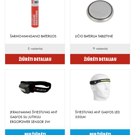
ŠARMO-MANGANO BATERIJOS
LIČIO BATERIJA TABLETINĖ
5 variantai
9 variantai
Žiūrėti detaliau
Žiūrėti detaliau
ĮKRAUNAMAS ŠVIESTUVAS ANT
ŠVIESTUVAS ANT GALVOS LED
GALVOS SU JUTIKLIU
350LM
ERGOPOWER SENSOR 3W
Peržiūrėti
Peržiūrėti