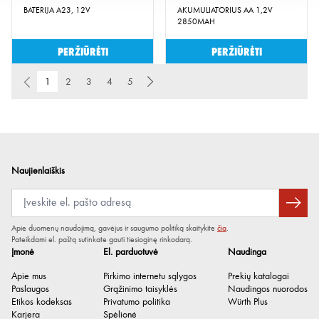
BATERIJA A23, 12V
AKUMULIATORIUS AA 1,2V
2850MAH
Peržiūrėti
Peržiūrėti
1
2
3
4
5
Naujienlaiškis
Apie duomenų naudojimą, gavėjus ir saugumo politiką skaitykite
čia
.
Pateikdami el. paštą sutinkate gauti tiesioginę rinkodarą.
Įmonė
El. parduotuvė
Naudinga
Apie mus
Pirkimo internetu sąlygos
Prekių katalogai
Paslaugos
Grąžinimo taisyklės
Naudingos nuorodos
Etikos kodeksas
Privatumo politika
Würth Plus
Karjera
Spėlionė