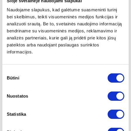
Šioje svetainėje naudojami slapukai
Naudojame slapukus, kad galėtume suasmeninti turinį
bei skelbimus, teikti visuomeninės medijos funkcijas ir
analizuoti srautą. Be to, svetainės naudojimo informaciją
Produkto aprašymas
bendriname su visuomeninės medijos, reklamavimo ir
analizės partneriais, kurie gali ją pridėti prie kitos jūsų
Pakraunamas šviestuvas LED Ergopower Slim+
pateiktos arba naudojant paslaugas surinktos
informacijos.
3 padėčių jungiklis. Perjungimo seka: taškinis apšvietimas / bendras
apšvietimas / išjungta
Apšvietimo lygiai:
•Bendras apšvietimas: 50-450 liumenų, pritemdymo funkcija
Sutikimo
•Taškinis apšvietimas: 150 liumenų
Būtini
pasirinkimas
Pasiekus žemiausia ar aukščiausią apšvietimo lygmenį, šviesa trumpai
sumirksės
Nuostatos
Prožektoriaus funkcija
Reguliuojamas apšvietimo kampas
Statistika
Magnetinis padas ir galas