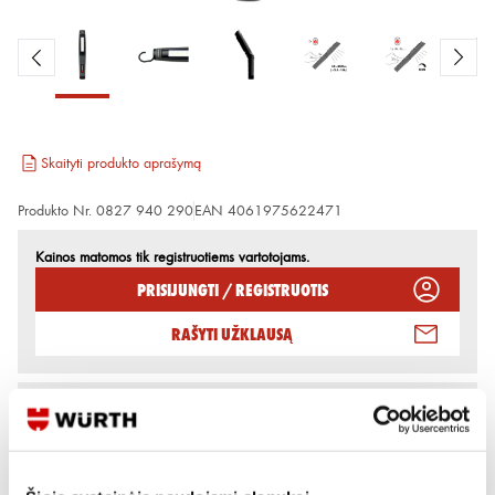
Skaityti produkto aprašymą
Produkto Nr.
0827 940 290
EAN
4061975622471
Kainos matomos tik registruotiems vartotojams.
Prisijungti / Registruotis
Rašyti užklausą
Reikia daugiau informacijos?
Rodyti artimiausią parduotuvę
Skambinti:
+370 694 91387