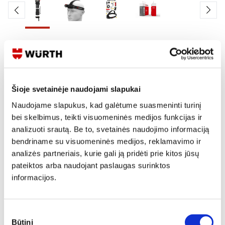
Skaityti produkto aprašymą
Produkto Nr.
0827 940 930
EAN
0827940930000
Šioje svetainėje naudojami slapukai
Kainos matomos tik registruotiems vartotojams.
Naudojame slapukus, kad galėtume suasmeninti turinį
Prisijungti / Registruotis
bei skelbimus, teikti visuomeninės medijos funkcijas ir
analizuoti srautą. Be to, svetainės naudojimo informaciją
Rašyti užklausą
bendriname su visuomeninės medijos, reklamavimo ir
analizės partneriais, kurie gali ją pridėti prie kitos jūsų
pateiktos arba naudojant paslaugas surinktos
Reikia daugiau informacijos?
informacijos.
Rodyti artimiausią parduotuvę
Skambinti:
+370 694 91387
Sutikimo
Būtini
pasirinkimas