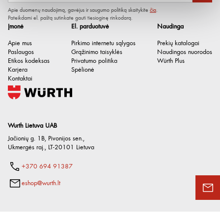
Apie duomenų naudojimą, gavėjus ir saugumo politiką skaitykite
čia
.
Pateikdami el. paštą sutinkate gauti tiesioginę rinkodarą.
Įmonė
El. parduotuvė
Naudinga
Apie mus
Pirkimo internetu sąlygos
Prekių katalogai
Paslaugos
Grąžinimo taisyklės
Naudingos nuorodos
Etikos kodeksas
Privatumo politika
Würth Plus
Karjera
Spėlionė
Kontaktai
Wurth Lietuva UAB
Jačionių g. 1B, Pivonijos sen.
,
Ukmergės raj.
,
LT-20101
Lietuva
+370 694 91387
eshop@wurth.lt