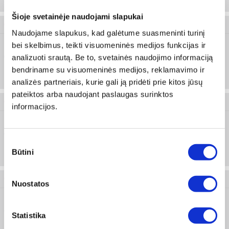
Šioje svetainėje naudojami slapukai
0827 081 620
Naudojame slapukus, kad galėtume suasmeninti turinį
bei skelbimus, teikti visuomeninės medijos funkcijas ir
analizuoti srautą. Be to, svetainės naudojimo informaciją
CR 1620 (DL
Prisijungti arba registruotis
1620)
bendriname su visuomeninės medijos, reklamavimo ir
analizės partneriais, kurie gali ją pridėti prie kitos jūsų
pateiktos arba naudojant paslaugas surinktos
0827 081 632
informacijos.
CR 1632 (DL
Prisijungti arba registruotis
Sutikimo
1632)
Būtini
pasirinkimas
0827 082 016
Nuostatos
CR 2016 (DL
Statistika
Prisijungti arba registruotis
2016)