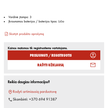
Vardinė įtampa
:
3
Įkraunamos baterijos / baterijos tipas
:
Ličio
Skaityti produkto aprašymą
Kainos matomos tik registruotiems vartotojams.
Prisijungti / Registruotis
Rašyti užklausą
Reikia daugiau informacijos?
Rodyti artimiausią parduotuvę
Skambinti:
+370 694 91387