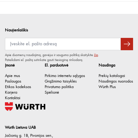
Naujienlaiškis
Apie duomenų naudojimą, gavėjus ir saugumo politiką skaitykite
čia
.
Pateikdami el. paštą sutinkate gauti tiesioginę rinkodarą.
Įmonė
El. parduotuvė
Naudinga
Apie mus
Pirkimo internetu sąlygos
Prekių katalogai
Paslaugos
Grąžinimo taisyklės
Naudingos nuorodos
Etikos kodeksas
Privatumo politika
Würth Plus
Karjera
Spėlionė
Kontaktai
Wurth Lietuva UAB
Jačionių g. 1B, Pivonijos sen.
,