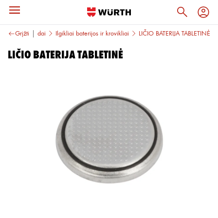
iai
Grįžti
Kiti priedai
Ilgikliai baterijos ir krovikliai
LIČIO BATERIJA TABLETINĖ
LIČIO BATERIJA TABLETINĖ