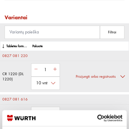
Variantai
Filtrai
Tabletės formos baterijos IEC tipas
Pakuotė
0827 081 220
CR 1220 (DL
Prisijungti arba registruotis
1220)
0827 081 616
CR 1616 (DL
Prisijungti arba registruotis
1616)