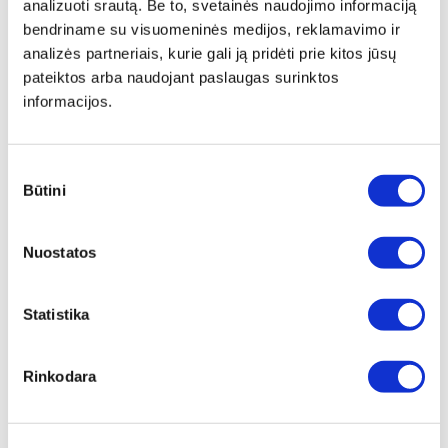
analizuoti srautą. Be to, svetainės naudojimo informaciją
bendriname su visuomeninės medijos, reklamavimo ir
analizės partneriais, kurie gali ją pridėti prie kitos jūsų
pateiktos arba naudojant paslaugas surinktos
informacijos.
Produkto aprašymas
Įkrovimo stotelė, tinkanti dviem PowerSwap akumuliatoriams įkrauti su USB-C
Sutikimo
jungtimi
Būtini
pasirinkimas
Würth išskirtinis dizainas
Įvairiapusis naudojimas:
Nuostatos
Įkrovimo stotelę galima pastatyti tiesiai ant stalo
Prikabinti prie metalinės lentynos naudojant stiprų magnetą galinėje
pusėje
Statistika
Tvirtinti prie sienos (yra dvi ertmės varžtams)
Įkrovimo procesas:
Kad krovimo procesas būtų efektyviausia, akumuliatoriai įkraunami po vieną.
Rinkodara
Pirmasis įdėtas akumuliatorius pilnai įkraunamas, prieš pradedant krauti kitą.
Budėjimo režimas:
Kiekvienai krovimo vietai yra 3 LED indikatoriai.