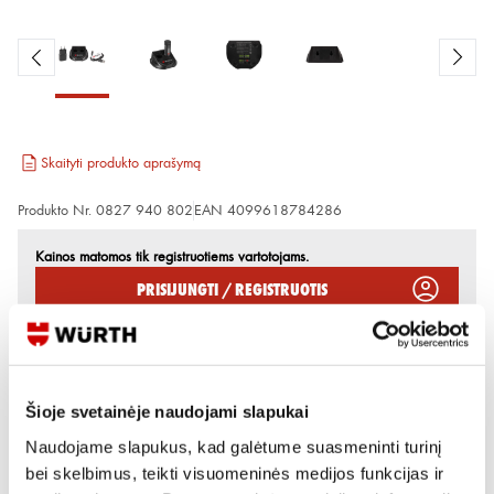
Skaityti produkto aprašymą
Produkto Nr.
0827 940 802
EAN
4099618784286
Kainos matomos tik registruotiems vartotojams.
Prisijungti / Registruotis
Rašyti užklausą
Šioje svetainėje naudojami slapukai
Reikia daugiau informacijos?
Naudojame slapukus, kad galėtume suasmeninti turinį
Rodyti artimiausią parduotuvę
bei skelbimus, teikti visuomeninės medijos funkcijas ir
Skambinti:
+370 694 91387