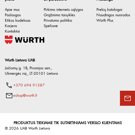
Apie mus
Pirkimo internetu sąlygos
Prekių katalogai
Paslaugos
Grąžinimo taisyklės
Naudingos nuorodos
Etikos kodeksas
Privatumo politika
Würth Plus
Karjera
Spėlionė
Kontaktai
Wurth Lietuva UAB
Jačionių g. 1B, Pivonijos sen.
,
Ukmergės raj.
,
LT-20101
Lietuva
+370 694 91387
eshop@wurth.lt
PRODUKTUS TIEKIAME TIK SUTARTINIAMS VERSLO KLIENTAMS
©
2026
UAB Wurth Lietuva