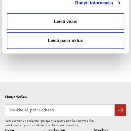
Rodyti informaciją
3 LED mirksėjimas reiškia, kad baterija laukia įkrovimo.
Kai vidurinis LED mirksi raudonai, tai reiškia, kad baterija yra pažeista.
Papildomas indikatorius:
Kai stotelė prijungta prie tinklo, vidurinis LED indikatorius šviečia stabiliai
Leisti visus
žaliai.
Pastabos:
Tinka naudoti tik patalpose ir sausose vietose.
Leisti pasirinktus
Baterijos įkraunamos po vieną, kad būtų efektyvu.
Įvestis: 100–240 VAC, 5V2A USB įkroviklis (maks. 10 W).
Naujienlaiškis
Apie duomenų naudojimą, gavėjus ir saugumo politiką skaitykite
čia
.
Pateikdami el. paštą sutinkate gauti tiesioginę rinkodarą.
Įmonė
El. parduotuvė
Naudinga