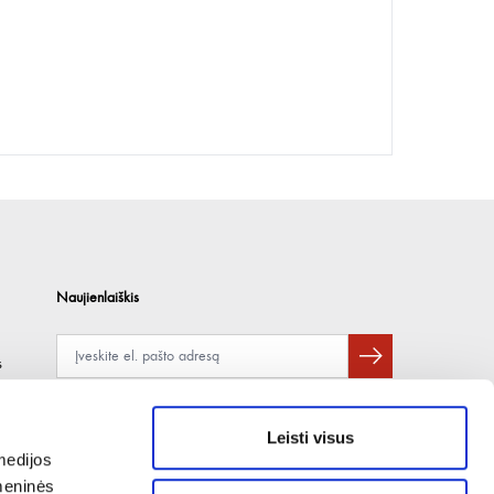
Naujienlaiškis
s
Apie duomenų naudojimą, gavėjus ir saugumo politiką skaitykite
čia
.
Pateikdami el. paštą sutinkate gauti tiesioginę rinkodarą.
Leisti visus
medijos
omeninės