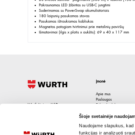
Pakraunamas LED žibintas su USB-C jungtimi
Suderinamas su PowerSwap akumuliatoriais
180 laipsnių pasukamas stovas
Pasukamas ištraukiamas kabliukas
Magnetas patogiam tvirtinimui prie metalinių paviršių
Išmatavimai (ilgis x plotis x aukštis): 69 x 40 x 117 mm
Įmonė
Apie mus
Paslaugos
Wurth Lietuva UAB
Etikos kodeksas
Karjera
Jačionių g. 1B, Pivonijos sen.
,
Šioje svetainėje naudojam
Kontaktai
Ukmergės raj.
,
LT-20101
Lietuva
Naudojame slapukus, kad g
+370 694 91387
funkcijas ir analizuoti sr