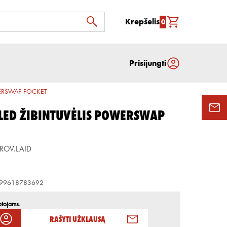
Krepšelis
0
Prisijungti
WERSWAP POCKET
LED ŽIBINTUVĖLIS POWERSWAP
ROV.LAID
99618783692
otojams.
Rašyti užklausą