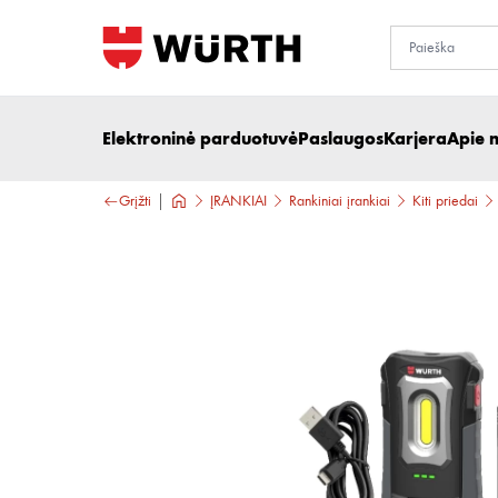
Elektroninė parduotuvė
Paslaugos
Karjera
Apie 
Grįžti
ĮRANKIAI
Rankiniai įrankiai
Kiti priedai