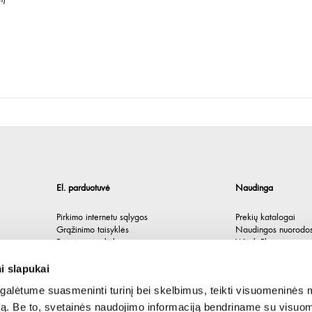
El. parduotuvė
Naudinga
Pirkimo internetu sąlygos
Prekių katalogai
Grąžinimo taisyklės
Naudingos nuorodo
Privatumo politika
Würth Plus
Spėlionė
i slapukai
alėtume suasmeninti turinį bei skelbimus, teikti visuomeninės 
autą. Be to, svetainės naudojimo informaciją bendriname su visu