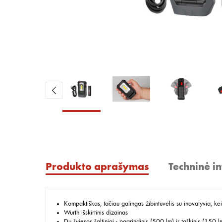
Produkto aprašymas
Techninė i
Kompaktiškas, tačiau galingas žibintuvėlis su inovatyvia
Wurth išskirtinis dizainas
Du šviesos šaltiniai - pagrindinis (500 lm) ir taškinis (150 l