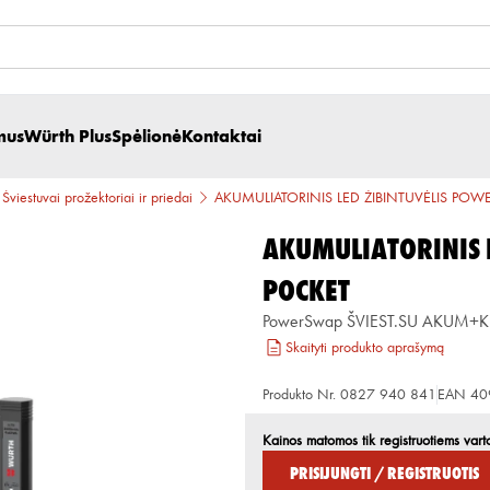
mus
Würth Plus
Spėlionė
Kontaktai
Šviestuvai prožektoriai ir priedai
AKUMULIATORINIS LED ŽIBINTUVĖLIS PO
AKUMULIATORINIS 
POCKET
PowerSwap ŠVIEST.SU AKUM+K
Skaityti produkto aprašymą
Produkto Nr.
0827 940 841
EAN
40
Kainos matomos tik registruotiems vart
Prisijungti / Registruotis