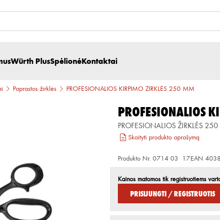
mus
Würth Plus
Spėlionė
Kontaktai
ai
Paprastos žirklės
PROFESIONALIOS KIRPIMO ŽIRKLĖS 250 MM
PROFESIONALIOS K
PROFESIONALIOS ŽIRKLĖS 25
Skaityti produkto aprašymą
Produkto Nr.
0714 03 17
EAN
403
Kainos matomos tik registruotiems vart
Prisijungti / Registruotis