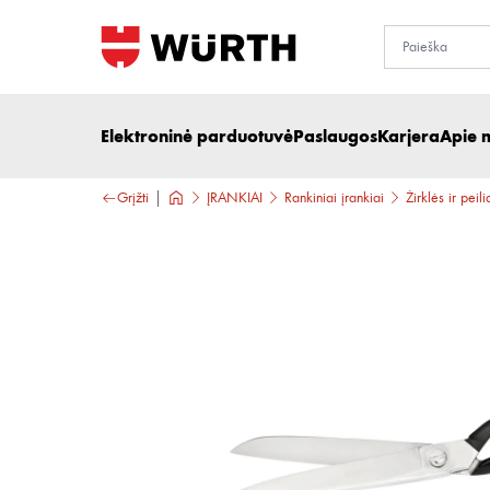
Elektroninė parduotuvė
Paslaugos
Karjera
Apie 
Grįžti
ĮRANKIAI
Rankiniai įrankiai
Žirklės ir peili