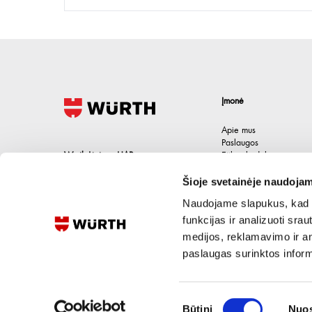
Įmonė
Apie mus
Paslaugos
Wurth Lietuva UAB
Etikos kodeksas
Karjera
Jačionių g. 1B, Pivonijos sen.
,
Šioje svetainėje naudojam
Kontaktai
Ukmergės raj.
,
LT-20101
Lietuva
Naudojame slapukus, kad g
+370 694 91387
funkcijas ir analizuoti sr
medijos, reklamavimo ir ana
eshop@wurth.lt
paslaugas surinktos inform
Sutikimo
Būtini
Nuos