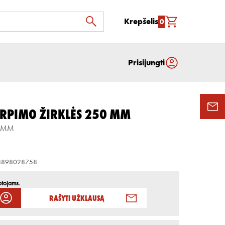
Krepšelis
0
Prisijungti
IRPIMO ŽIRKLĖS 250 MM
0 MM
8898028758
otojams.
Rašyti užklausą