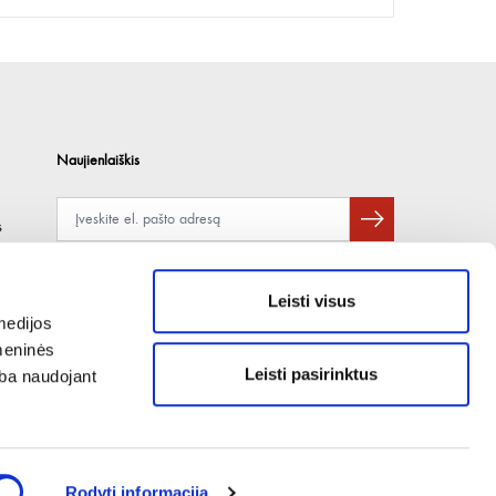
Naujienlaiškis
s
Apie duomenų naudojimą, gavėjus ir saugumo politiką skaitykite
čia
.
Pateikdami el. paštą sutinkate gauti tiesioginę rinkodarą.
Leisti visus
medijos
omeninės
Leisti pasirinktus
arba naudojant
Rodyti informaciją