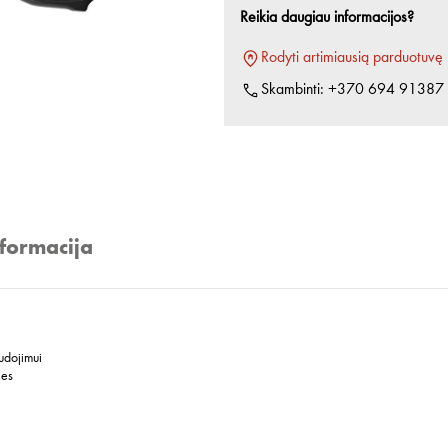
Reikia daugiau informacijos?
Rodyti artimiausią parduotuvę
Skambinti:
+370 694 91387
nformacija
udojimui
les