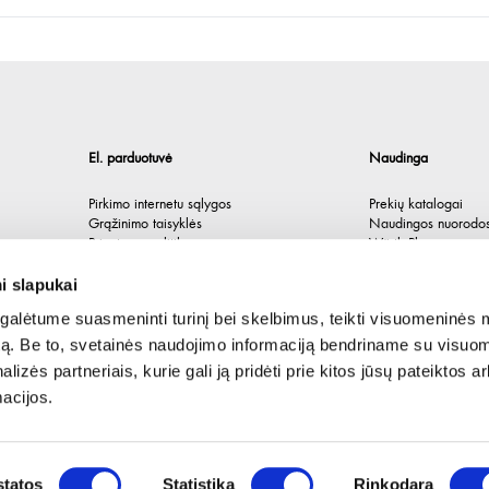
El. parduotuvė
Naudinga
Pirkimo internetu sąlygos
Prekių katalogai
Grąžinimo taisyklės
Naudingos nuorodo
Privatumo politika
Würth Plus
Spėlionė
i slapukai
alėtume suasmeninti turinį bei skelbimus, teikti visuomeninės 
autą. Be to, svetainės naudojimo informaciją bendriname su visu
lizės partneriais, kurie gali ją pridėti prie kitos jūsų pateiktos 
acijos.
tatos
Statistika
Rinkodara