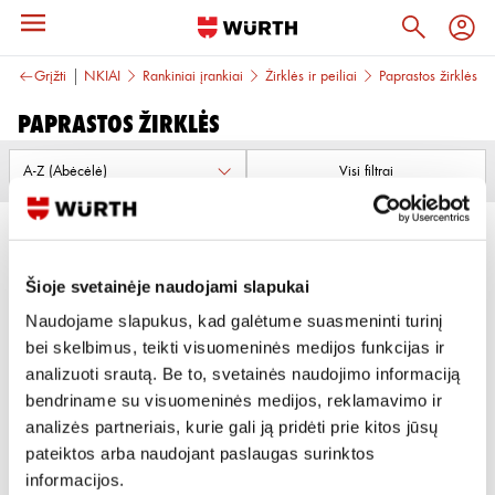
Grįžti
ĮRANKIAI
Rankiniai įrankiai
Žirklės ir peiliai
Paprastos žirklės
Paprastos žirklės
Visi filtrai
Šioje svetainėje naudojami slapukai
Naudojame slapukus, kad galėtume suasmeninti turinį
bei skelbimus, teikti visuomeninės medijos funkcijas ir
PROFESIONALIOS KIRPIMO
ELEKTRIKO ŽIRKLĖS 140 MM
analizuoti srautą. Be to, svetainės naudojimo informaciją
ŽIRKLĖS 250 MM
bendriname su visuomeninės medijos, reklamavimo ir
Peržiūrėti
Peržiūrėti
analizės partneriais, kurie gali ją pridėti prie kitos jūsų
pateiktos arba naudojant paslaugas surinktos
1
informacijos.