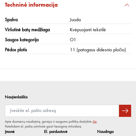
Techninė informacija
Spalva
Juoda
Viršutinė batų medžiaga
Kvėpuojanti tekstilė
Saugos kategorija
O1
Pėdos plotis
11 (patogaus didesnio pločio)
Naujienlaiškis
Apie duomenų naudojimą, gavėjus ir saugumo politiką skaitykite
čia
.
Pateikdami el. paštą sutinkate gauti tiesioginę rinkodarą.
Įmonė
El. parduotuvė
Naudinga