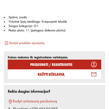
Spalva
:
Juoda
Viršutinė batų medžiaga
:
Kvėpuojanti tekstilė
Saugos kategorija
:
O1
Pėdos plotis
:
11 (patogaus didesnio pločio)
Skaityti produkto aprašymą
Kainos matomos tik registruotiems vartotojams.
Prisijungti / Registruotis
Rašyti užklausą
Reikia daugiau informacijos?
Rodyti artimiausią parduotuvę