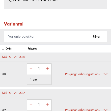
Skambinti:
+370 694 91387
Variantai
Filtrai
Dydis
Pakuotė
M415 121 038
38
Prisijungti arba registruotis
1 vnt
M415 121 039
39
Prisijungti arba registruotis