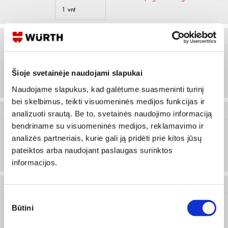
1 vnt
M415 121 040
40
Prisijungti arba registruotis
Šioje svetainėje naudojami slapukai
1 vnt
Naudojame slapukus, kad galėtume suasmeninti turinį
bei skelbimus, teikti visuomeninės medijos funkcijas ir
M415 121 041
analizuoti srautą. Be to, svetainės naudojimo informaciją
bendriname su visuomeninės medijos, reklamavimo ir
analizės partneriais, kurie gali ją pridėti prie kitos jūsų
41
Prisijungti arba registruotis
pateiktos arba naudojant paslaugas surinktos
1 vnt
informacijos.
M415 121 042
Sutikimo
Būtini
pasirinkimas
42
Prisijungti arba registruotis