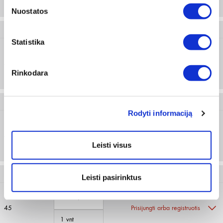
1 vnt
Nuostatos
M415 121 043
Statistika
43
Prisijungti arba registruotis
Rinkodara
1 vnt
M415 121 044
Rodyti informaciją
44
Prisijungti arba registruotis
Leisti visus
1 vnt
M415 121 045
Leisti pasirinktus
45
Prisijungti arba registruotis
1 vnt