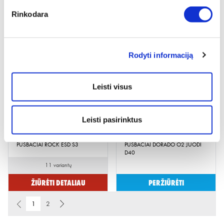
Rinkodara
PUSBAČIAI CETUS S3L
PUSBAČIAI DAILY RACE, S1P
11 variantų
10 variantų
Rodyti informaciją
Žiūrėti detaliau
Žiūrėti detaliau
Leisti visus
Leisti pasirinktus
PUSBAČIAI ROCK ESD S3
PUSBAČIAI DORADO O2 JUODI
D40
11 variantų
Žiūrėti detaliau
Peržiūrėti
1
2