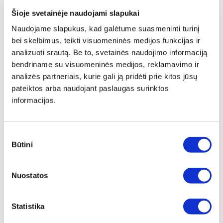
12 variantų
12 variantų
Šioje svetainėje naudojami slapukai
Žiūrėti detaliau
Žiūrėti detaliau
Naudojame slapukus, kad galėtume suasmeninti turinį
bei skelbimus, teikti visuomeninės medijos funkcijas ir
analizuoti srautą. Be to, svetainės naudojimo informaciją
bendriname su visuomeninės medijos, reklamavimo ir
analizės partneriais, kurie gali ją pridėti prie kitos jūsų
pateiktos arba naudojant paslaugas surinktos
informacijos.
PUSBAČIAI PERFORMANCE ESD
PUSBAČIAI ECO FRESH S1P
S1P
Sutikimo
10 variantų
10 variantų
Būtini
pasirinkimas
Žiūrėti detaliau
Žiūrėti detaliau
Nuostatos
Statistika