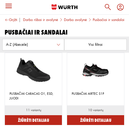
BO SAUGA
Grįžti
Darbo rūbai ir avalynė
Darbo avalynė
Pusbačiai ir sandalai
Pusbačiai ir sandalai
Visi filtrai
PUSBAČIAI CARACAS O1, ESD,
PUSBAČIAI AIRTEC S1P
JUODI
11 variantų
10 variantų
Žiūrėti detaliau
Žiūrėti detaliau