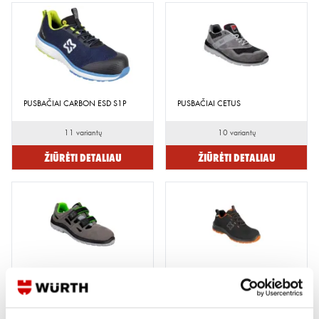
PUSBAČIAI CARBON ESD S1P
PUSBAČIAI CETUS
11 variantų
10 variantų
Žiūrėti detaliau
Žiūrėti detaliau
SANDALAI MODYF SUMMER X
PUSBAČIAI CRUISE S3
S1P, PILKI