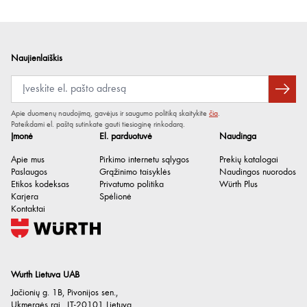
Naujienlaiškis
Apie duomenų naudojimą, gavėjus ir saugumo politiką skaitykite
čia
.
Pateikdami el. paštą sutinkate gauti tiesioginę rinkodarą.
Įmonė
El. parduotuvė
Naudinga
Apie mus
Pirkimo internetu sąlygos
Prekių katalogai
Paslaugos
Grąžinimo taisyklės
Naudingos nuorodos
Etikos kodeksas
Privatumo politika
Würth Plus
Karjera
Spėlionė
Kontaktai
Wurth Lietuva UAB
Jačionių g. 1B, Pivonijos sen.
,
Ukmergės raj.
,
LT-20101
Lietuva