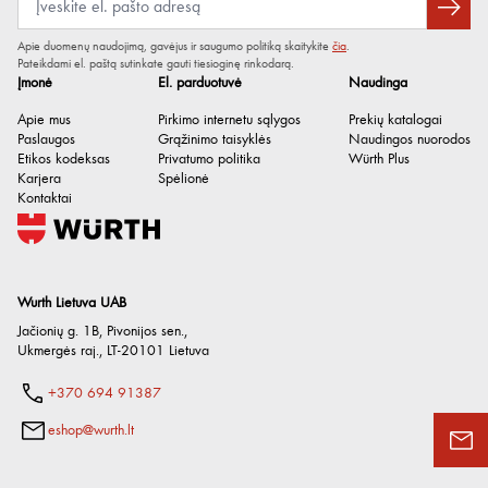
Apie duomenų naudojimą, gavėjus ir saugumo politiką skaitykite
čia
.
Pateikdami el. paštą sutinkate gauti tiesioginę rinkodarą.
Įmonė
El. parduotuvė
Naudinga
Apie mus
Pirkimo internetu sąlygos
Prekių katalogai
Paslaugos
Grąžinimo taisyklės
Naudingos nuorodos
Etikos kodeksas
Privatumo politika
Würth Plus
Karjera
Spėlionė
Kontaktai
Wurth Lietuva UAB
Jačionių g. 1B, Pivonijos sen.
,
Ukmergės raj.
,
LT-20101
Lietuva
+370 694 91387
eshop@wurth.lt