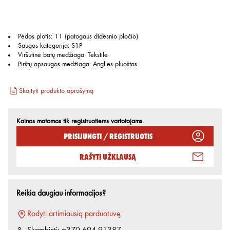
Pėdos plotis
:
11 (patogaus didesnio pločio)
Saugos kategorija
:
S1P
Viršutinė batų medžiaga
:
Tekstilė
Pirštų apsaugos medžiaga
:
Anglies pluoštas
Skaityti produkto aprašymą
Kainos matomos tik registruotiems vartotojams.
Prisijungti / Registruotis
Rašyti užklausą
Reikia daugiau informacijos?
Rodyti artimiausią parduotuvę