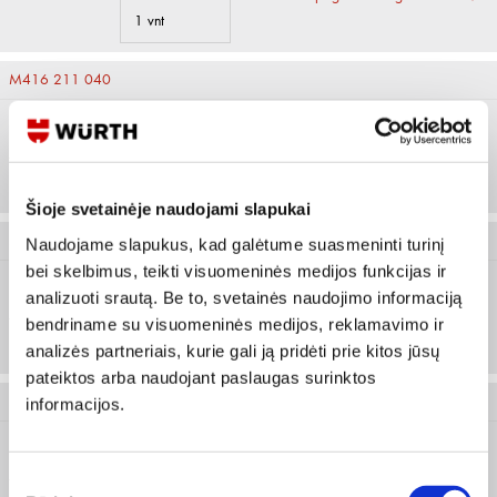
1 vnt
M416 211 040
40
Prisijungti arba registruotis
1 vnt
Šioje svetainėje naudojami slapukai
M416 211 041
Naudojame slapukus, kad galėtume suasmeninti turinį
bei skelbimus, teikti visuomeninės medijos funkcijas ir
analizuoti srautą. Be to, svetainės naudojimo informaciją
41
Prisijungti arba registruotis
bendriname su visuomeninės medijos, reklamavimo ir
1 vnt
analizės partneriais, kurie gali ją pridėti prie kitos jūsų
pateiktos arba naudojant paslaugas surinktos
M416 211 042
informacijos.
42
Prisijungti arba registruotis
Sutikimo