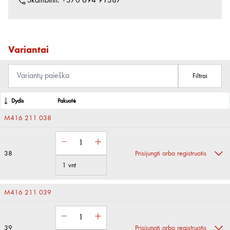
Skambinti:
+370 694 91387
Variantai
Filtrai
Dydis
Pakuotė
M416 211 038
38
Prisijungti arba registruotis
1 vnt
M416 211 039
39
Prisijungti arba registruotis