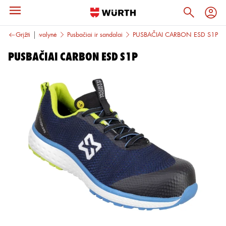
ynė
Grįžti
Darbo avalynė
Pusbačiai ir sandalai
PUSBAČIAI CARBON ESD S1P
PUSBAČIAI CARBON ESD S1P