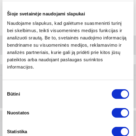
Skambinti:
+370 694 91387
Šioje svetainėje naudojami slapukai
Naudojame slapukus, kad galėtume suasmeninti turinį
Variantai
bei skelbimus, teikti visuomeninės medijos funkcijas ir
analizuoti srautą. Be to, svetainės naudojimo informaciją
bendriname su visuomeninės medijos, reklamavimo ir
Filtrai
analizės partneriais, kurie gali ją pridėti prie kitos jūsų
pateiktos arba naudojant paslaugas surinktos
Pakuotė
informacijos.
0890 200 004
Sutikimo
Prisijungti arba registruotis
Būtini
pasirinkimas
Nuostatos
0890 300
Statistika