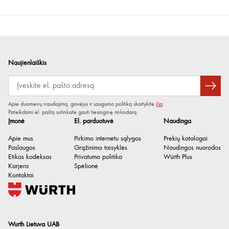
Naujienlaiškis
Apie duomenų naudojimą, gavėjus ir saugumo politiką skaitykite
čia
.
Pateikdami el. paštą sutinkate gauti tiesioginę rinkodarą.
Įmonė
El. parduotuvė
Naudinga
Apie mus
Pirkimo internetu sąlygos
Prekių katalogai
Paslaugos
Grąžinimo taisyklės
Naudingos nuorodos
Etikos kodeksas
Privatumo politika
Würth Plus
Karjera
Spėlionė
Kontaktai
Wurth Lietuva UAB