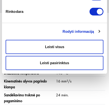
Prisijungti arba registruotis
1 vnt
Rinkodara
Rodyti informaciją
Techninė informacija
Leisti visus
Kiekis
400 ml
Talpykla
Aerozolis
Leisti pasirinktus
Mažiausia temperatūra
-10 °C
Didžiausia temperatūra
140 °C
Kinematinės alyvos pagrindo
16 mm²/s
klampa
Sandėliavimo trukmė po
24 mėn.
pagaminimo