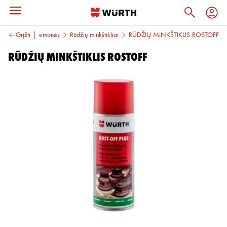
tikorozinės priemonės
Grįžti
Rūdžių minkštikliai
RŪDŽIŲ MINKŠTIKLIS ROSTOFF
RŪDŽIŲ MINKŠTIKLIS ROSTOFF