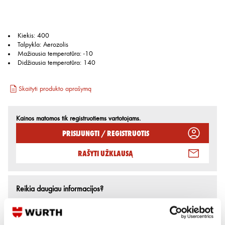
Kiekis
:
400
Talpykla
:
Aerozolis
Mažiausia temperatūra
:
-10
Didžiausia temperatūra
:
140
Skaityti produkto aprašymą
Kainos matomos tik registruotiems vartotojams.
Prisijungti / Registruotis
Rašyti užklausą
Reikia daugiau informacijos?
Rodyti artimiausią parduotuvę