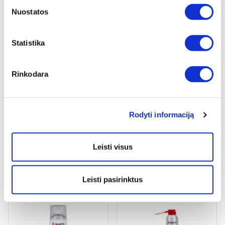
Nuostatos
RŪDŽIŲ MINKŠTIKLIS ROST OFF
ROST OFF BLACK 500ML
ICE PLUS 400ML
Statistika
Peržiūrėti
Peržiūrėti
Rinkodara
Rodyti informaciją
Leisti visus
ANTIKOROZINIS GRUNTAS
TEPAMAS CINKAS 300, 500ML
2 variantai
Leisti pasirinktus
Žiūrėti detaliau
Peržiūrėti