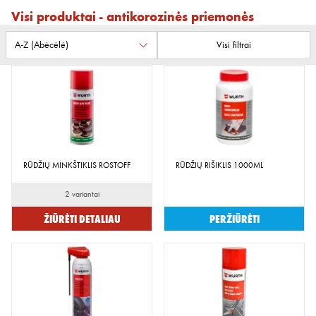
Visi produktai - antikorozinės priemonės
Visi filtrai
RŪDŽIŲ MINKŠTIKLIS ROSTOFF
RŪDŽIŲ RIŠIKLIS 1000ML
2 variantai
Žiūrėti detaliau
Peržiūrėti