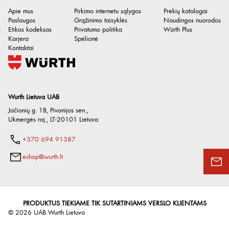
Apie mus
Pirkimo internetu sąlygos
Prekių katalogai
Paslaugos
Grąžinimo taisyklės
Naudingos nuorodos
Etikos kodeksas
Privatumo politika
Würth Plus
Karjera
Spėlionė
Kontaktai
Wurth Lietuva UAB
Jačionių g. 1B, Pivonijos sen.
,
Ukmergės raj.
,
LT-20101
Lietuva
+370 694 91387
eshop@wurth.lt
PRODUKTUS TIEKIAME TIK SUTARTINIAMS VERSLO KLIENTAMS
©
2026
UAB Wurth Lietuva