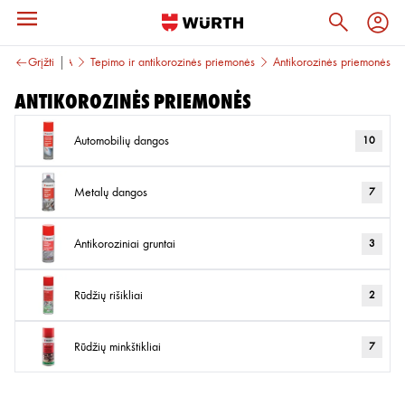
CHEMIJA
Grįžti
Tepimo ir antikorozinės priemonės
Antikorozinės priemonės
Antikorozinės priemonės
Automobilių dangos
10
Metalų dangos
7
Antikoroziniai gruntai
3
Rūdžių rišikliai
2
Rūdžių minkštikliai
7