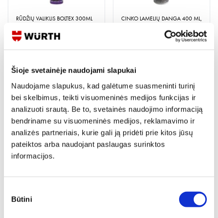
RŪDŽIŲ VALIKLIS BOLTEX 300ML
CINKO LAMELIŲ DANGA 400 ML,
ŠVIESI
Peržiūrėti
Peržiūrėti
Šioje svetainėje naudojami slapukai
Naudojame slapukus, kad galėtume suasmeninti turinį
bei skelbimus, teikti visuomeninės medijos funkcijas ir
analizuoti srautą. Be to, svetainės naudojimo informaciją
bendriname su visuomeninės medijos, reklamavimo ir
analizės partneriais, kurie gali ją pridėti prie kitos jūsų
PURŠKIAMA CINKO DANGA
PURŠKIAMAS RŪDŽIŲ SURIŠĖJAS
PERFECT 400ML
400ML
pateiktos arba naudojant paslaugas surinktos
informacijos.
Peržiūrėti
Peržiūrėti
Sutikimo
Būtini
pasirinkimas