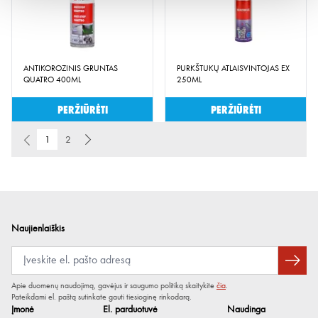
ANTIKOROZINIS GRUNTAS
PURKŠTUKŲ ATLAISVINTOJAS EX
QUATRO 400ML
250ML
Peržiūrėti
Peržiūrėti
1
2
Naujienlaiškis
Apie duomenų naudojimą, gavėjus ir saugumo politiką skaitykite
čia
.
Pateikdami el. paštą sutinkate gauti tiesioginę rinkodarą.
Įmonė
El. parduotuvė
Naudinga