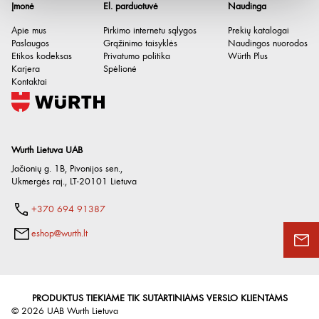
Įmonė
El. parduotuvė
Naudinga
Apie mus
Pirkimo internetu sąlygos
Prekių katalogai
Paslaugos
Grąžinimo taisyklės
Naudingos nuorodos
Etikos kodeksas
Privatumo politika
Würth Plus
Karjera
Spėlionė
Kontaktai
Wurth Lietuva UAB
Jačionių g. 1B, Pivonijos sen.
,
Ukmergės raj.
,
LT-20101
Lietuva
Bendras ilgis
21 mm
+370 694 91387
Jungties sriegis
IT M8
eshop@wurth.lt
Išėjimo sriegis
ET M10
Išorinio sriegio ilgis
8 mm
Dydis (SW)
13 mm
PRODUKTUS TIEKIAME TIK SUTARTINIAMS VERSLO KLIENTAMS
Paviršius
A2K
©
2026
UAB Wurth Lietuva