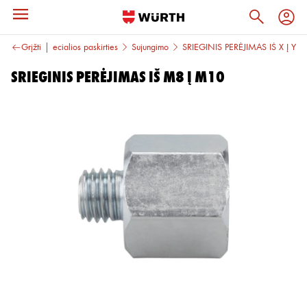
Veržlės
Grįžti
Specialios paskirties
Sujungimo
SRIEGINIS PERĖJIMAS IŠ X Į Y
SRIEGINIS PERĖJIMAS IŠ M8 Į M10