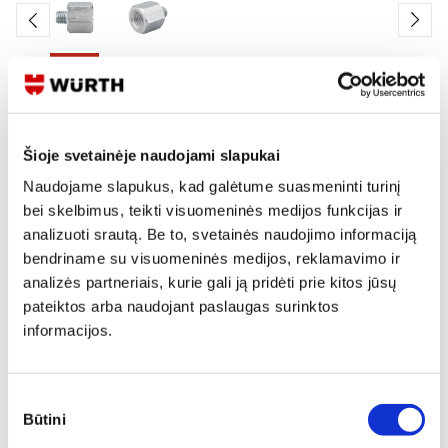
Skaityti produkto aprašymą
Šioje svetainėje naudojami slapukai
Produkto Nr.
0862 091 09
EAN
4047376902220
Naudojame slapukus, kad galėtume suasmeninti turinį
Kainos matomos tik registruotiems vartotojams.
bei skelbimus, teikti visuomeninės medijos funkcijas ir
Prisijungti / Registruotis
analizuoti srautą. Be to, svetainės naudojimo informaciją
bendriname su visuomeninės medijos, reklamavimo ir
Rašyti užklausą
analizės partneriais, kurie gali ją pridėti prie kitos jūsų
pateiktos arba naudojant paslaugas surinktos
informacijos.
Reikia daugiau informacijos?
Rodyti artimiausią parduotuvę
Sutikimo
Skambinti:
+370 694 91387
Būtini
pasirinkimas