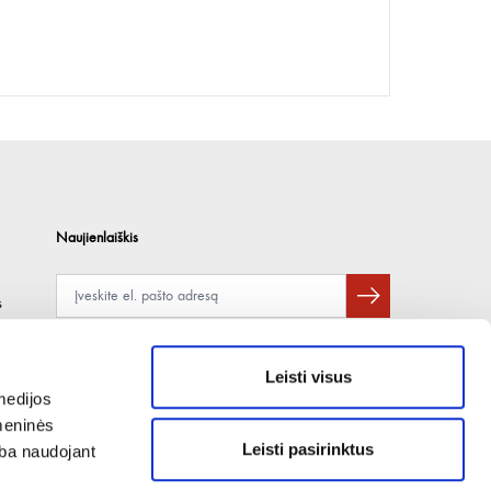
Naujienlaiškis
s
Apie duomenų naudojimą, gavėjus ir saugumo politiką skaitykite
čia
.
Pateikdami el. paštą sutinkate gauti tiesioginę rinkodarą.
Leisti visus
medijos
omeninės
Leisti pasirinktus
arba naudojant