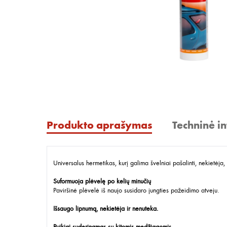
Produkto aprašymas
Techninė i
Universalus hermetikas, kurį galima švelniai pašalinti, nekietėj
Suformuoja plėvelę po kelių minučių
Paviršinė plėvelė iš naujo susidaro jungties pažeidimo atveju.
Išsaugo lipnumą, nekietėja ir nenuteka.