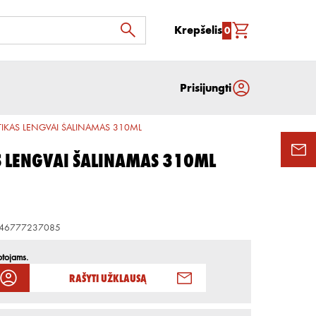
Krepšelis
0
Prisijungti
TIKAS LENGVAI ŠALINAMAS 310ML
S LENGVAI ŠALINAMAS 310ML
46777237085
otojams.
Rašyti užklausą