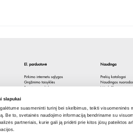
El. parduotuvė
Naudinga
Pirkimo internetu sąlygos
Prekių katalogai
Grąžinimo taisyklės
Naudingos nuorodo
Privatumo politika
Würth Plus
Spėlionė
i slapukai
alėtume suasmeninti turinį bei skelbimus, teikti visuomeninės 
autą. Be to, svetainės naudojimo informaciją bendriname su visu
lizės partneriais, kurie gali ją pridėti prie kitos jūsų pateiktos 
acijos.