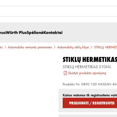
mus
Würth Plus
Spėlionė
Kontaktai
ės
Automobilio remonto priemonės
Automobilių stiklų klijai
STIKLŲ HERME
STIKLŲ HERMETIKA
STIKLŲ HERMETIKAS 310ML
Skaityti produkto aprašymą
Produkto Nr.
0890 100 043
EAN
40
Kainos matomos tik registruotiems vart
Prisijungti / Registruotis