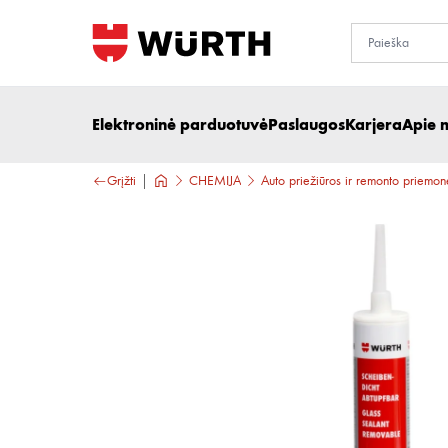
Elektroninė parduotuvė
Paslaugos
Karjera
Apie 
Grįžti
CHEMIJA
Auto priežiūros ir remonto priemon