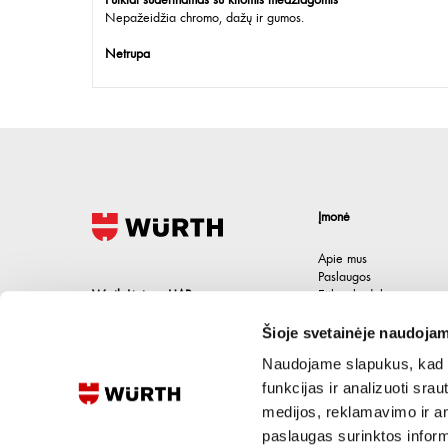
Puikiai suderinamas su kitomis medžiagomis
Nepažeidžia chromo, dažų ir gumos.
Netrupa
Įmonė
Apie mus
Paslaugos
Wurth Lietuva UAB
Etikos kodeksas
Karjera
Jačionių g. 1B, Pivonijos sen.
,
Šioje svetainėje naudojam
Kontaktai
Ukmergės raj.
,
LT-20101
Lietuva
Naudojame slapukus, kad g
+370 694 91387
funkcijas ir analizuoti sr
medijos, reklamavimo ir ana
eshop@wurth.lt
paslaugas surinktos inform