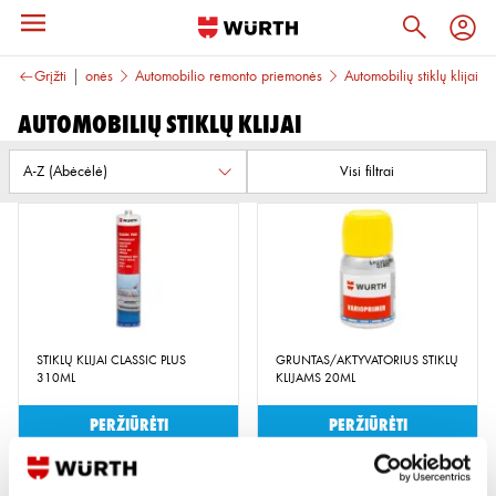
r remonto priemonės
Grįžti
Automobilio remonto priemonės
Automobilių stiklų klijai
Automobilių stiklų klijai
Visi filtrai
STIKLŲ KLIJAI CLASSIC PLUS
GRUNTAS/AKTYVATORIUS STIKLŲ
310ML
KLIJAMS 20ML
Peržiūrėti
Peržiūrėti