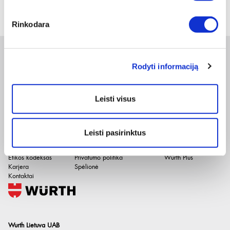
Rinkodara
Naujienlaiškis
Rodyti informaciją
Leisti visus
Apie duomenų naudojimą, gavėjus ir saugumo politiką skaitykite
čia
.
Pateikdami el. paštą sutinkate gauti tiesioginę rinkodarą.
Įmonė
El. parduotuvė
Naudinga
Leisti pasirinktus
Apie mus
Pirkimo internetu sąlygos
Prekių katalogai
Paslaugos
Grąžinimo taisyklės
Naudingos nuorodos
Etikos kodeksas
Privatumo politika
Würth Plus
Karjera
Spėlionė
Kontaktai
Wurth Lietuva UAB