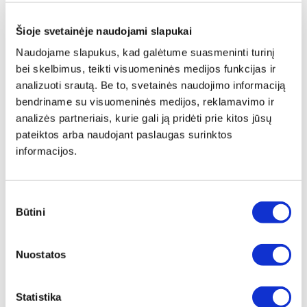
Šioje svetainėje naudojami slapukai
Naudojame slapukus, kad galėtume suasmeninti turinį
bei skelbimus, teikti visuomeninės medijos funkcijas ir
PRIEKINIO STIKLO KLIJAI EXPERT
STIKLŲ HERMETIKAS LENGVAI
analizuoti srautą. Be to, svetainės naudojimo informaciją
310 ML
ŠALINAMAS 310ML
bendriname su visuomeninės medijos, reklamavimo ir
Peržiūrėti
Peržiūrėti
analizės partneriais, kurie gali ją pridėti prie kitos jūsų
pateiktos arba naudojant paslaugas surinktos
informacijos.
Sutikimo
Būtini
pasirinkimas
STIKLŲ KLIJAI CLASSIC PLUS
400ML
Nuostatos
Peržiūrėti
Statistika
1