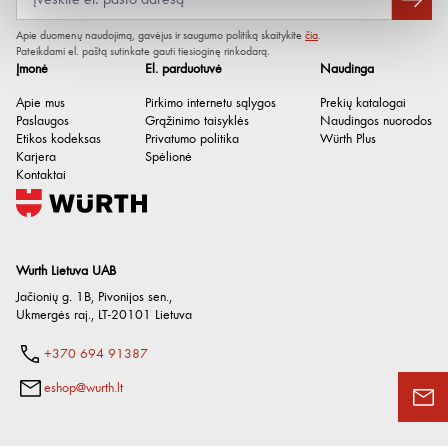
Tankis
0.803 g/cm³
Apie duomenų naudojimą, gavėjus ir saugumo politiką skaitykite
čia
.
Tankio sąlygos
esant 20°C
Pateikdami el. paštą sutinkate gauti tiesioginę rinkodarą.
Įmonė
El. parduotuvė
Naudinga
Turinio svoris
409 g
Apie mus
Pirkimo internetu sąlygos
Prekių katalogai
Sandėliavimo trukmė po
36 mėn.
Paslaugos
Grąžinimo taisyklės
Naudingos nuorodos
pagaminimo
Etikos kodeksas
Privatumo politika
Würth Plus
Karjera
Spėlionė
Laikymo trukmės po pagaminimo
Laikyti sausai
Kontaktai
užtikrinimo sąlygos
Wurth Lietuva UAB
Jačionių g. 1B, Pivonijos sen.
,
Ukmergės raj.
,
LT-20101
Lietuva
+370 694 91387
eshop@wurth.lt