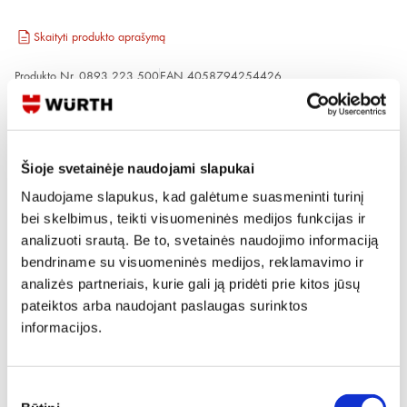
Skaityti produkto aprašymą
Produkto Nr.
0893 223 500
EAN
4058794254426
Kainos matomos tik registruotiems vartotojams.
Prisijungti / Registruotis
Šioje svetainėje naudojami slapukai
Rašyti užklausą
Naudojame slapukus, kad galėtume suasmeninti turinį
bei skelbimus, teikti visuomeninės medijos funkcijas ir
analizuoti srautą. Be to, svetainės naudojimo informaciją
Reikia daugiau informacijos?
bendriname su visuomeninės medijos, reklamavimo ir
Rodyti artimiausią parduotuvę
analizės partneriais, kurie gali ją pridėti prie kitos jūsų
pateiktos arba naudojant paslaugas surinktos
Skambinti:
+370 694 91387
informacijos.
Sutikimo
Produkto aprašymas