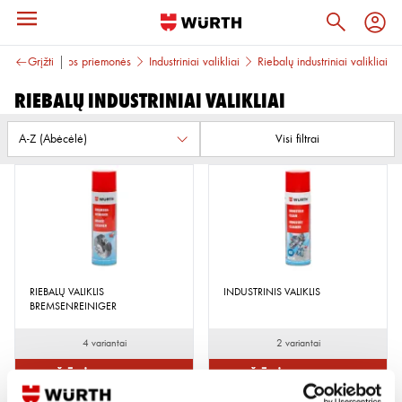
likliai ir higienos priemonės
Grįžti
Industriniai valikliai
Riebalų industriniai valikliai
Riebalų industriniai valikliai
Visi filtrai
RIEBALŲ VALIKLIS
INDUSTRINIS VALIKLIS
BREMSENREINIGER
4 variantai
2 variantai
Žiūrėti detaliau
Žiūrėti detaliau