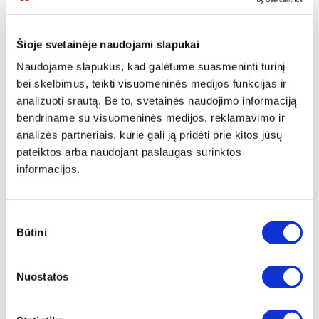
Šioje svetainėje naudojami slapukai
Naudojame slapukus, kad galėtume suasmeninti turinį
bei skelbimus, teikti visuomeninės medijos funkcijas ir
analizuoti srautą. Be to, svetainės naudojimo informaciją
UNIVERSALUS VALIKLIS IPA,
UNIVERSALUS VALIKLIS
500ML
KRAFTREINIGER, 600ML
bendriname su visuomeninės medijos, reklamavimo ir
analizės partneriais, kurie gali ją pridėti prie kitos jūsų
Peržiūrėti
Peržiūrėti
pateiktos arba naudojant paslaugas surinktos
informacijos.
Sutikimo
Būtini
pasirinkimas
KONCENTRUOTAS PAVIRŠIŲ
Nuostatos
VALIKLIS, 1L
Peržiūrėti