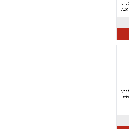
VERŽ
A2K
VER
DAN