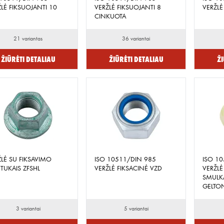
LĖ FIKSUOJANTI 10
VERŽLĖ FIKSUOJANTI 8
VERŽLĖ
CINKUOTA
21 variantas
36 variantai
Žiūrėti detaliau
Žiūrėti detaliau
Ži
ŽLĖ SU FIKSAVIMO
ISO 10511/DIN 985
ISO 1
TUKAIS ZFSHL
VERŽLĖ FIKSACINĖ VZD
VERŽLĖ
SMULK
GELTO
3 variantai
5 variantai