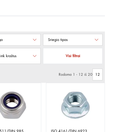
ga
Sriegio tipas
link kraštus
Visi filtrai
Rodoma 1 - 12 iš 20
0511/DIN 985
ISO 4161/DIN 6923