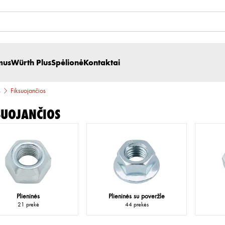
mus
Würth Plus
Spėlionė
Kontaktai
s
Fiksuojančios
suojančios
Plieninės
Plieninės su poveržle
21 prekė
44 prekės