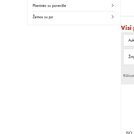
plieninės su poveržle
žemos su pa
Visi
Auk
Žin
Rūšiuo
ISO