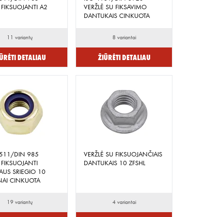
 FIKSUOJANTI A2
VERŽLĖ SU FIKSAVIMO
DANTUKAIS CINKUOTA
11 variantų
8 variantai
ūrėti detaliau
Žiūrėti detaliau
0511/DIN 985
VERŽLĖ SU FIKSUOJANČIAIS
 FIKSUOJANTI
DANTUKAIS 10 ZFSHL
AUS SRIEGIO 10
NAI CINKUOTA
19 variantų
4 variantai