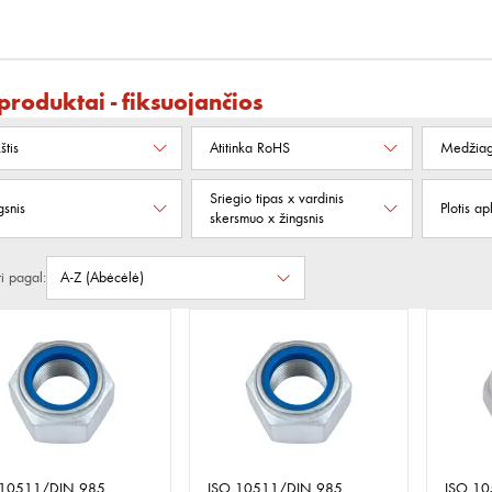
 produktai - fiksuojančios
štis
Atitinka RoHS
Medžia
Sriegio tipas x vardinis
gsnis
Plotis ap
skersmuo x žingsnis
ti pagal:
 10511/DIN 985
ISO 10511/DIN 985
ISO 1