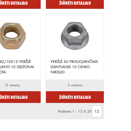
ūrėti detaliau
Žiūrėti detaliau
42/10513 VERŽLĖ
VERŽLĖ SU FIKSUOJANČIAIS
JANTI 10 GELTONAI
DANTUKAIS 10 CINKO
OTA
NIKELIO
13 variantų
5 variantai
ūrėti detaliau
Žiūrėti detaliau
Rodoma 1 - 12 iš 20