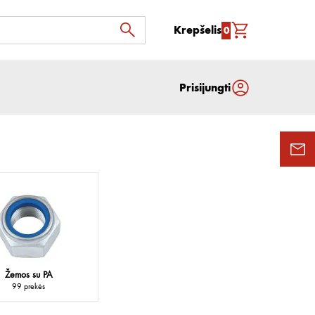
Krepšelis
0
Prisijungti
Žemos su PA
99 prekės