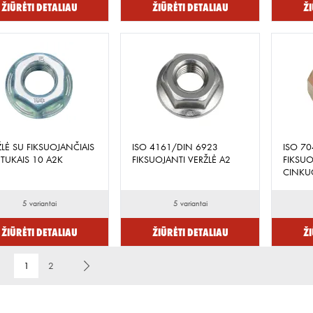
Žiūrėti detaliau
Žiūrėti detaliau
Ži
LĖ SU FIKSUOJANČIAIS
ISO 4161/DIN 6923
ISO 70
TUKAIS 10 A2K
FIKSUOJANTI VERŽLĖ A2
FIKSUO
CINKU
5 variantai
5 variantai
Žiūrėti detaliau
Žiūrėti detaliau
Ži
1
2