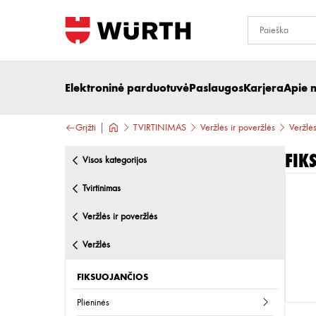
Elektroninė parduotuvė
Paslaugos
Karjera
Apie 
Grįžti
TVIRTINIMAS
Veržlės ir poveržlės
Veržlė
Fik
visos kategorijos
tvirtinimas
veržlės ir poveržlės
veržlės
FIKSUOJANČIOS
plieninės