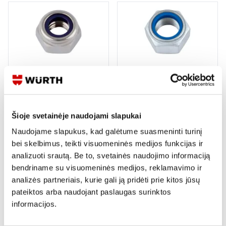
ISO 10511/DIN 985 VERŽLĖ
ISO 10511/DIN 985 VERŽLĖ
FIKSUOJANTI A2
FIKSACINĖ VZD
11 variantų
5 variantai
Šioje svetainėje naudojami slapukai
Žiūrėti detaliau
Žiūrėti detaliau
Naudojame slapukus, kad galėtume suasmeninti turinį
bei skelbimus, teikti visuomeninės medijos funkcijas ir
analizuoti srautą. Be to, svetainės naudojimo informaciją
bendriname su visuomeninės medijos, reklamavimo ir
analizės partneriais, kurie gali ją pridėti prie kitos jūsų
pateiktos arba naudojant paslaugas surinktos
informacijos.
ISO 10511/DIN 985 VERŽLĖ
ISO 10511/DIN 985 VERŽLĖ
FIKSUOJANTI SMULKAUS
FIKSUOJANTI A4
SRIEGIO 10 GELTONAI