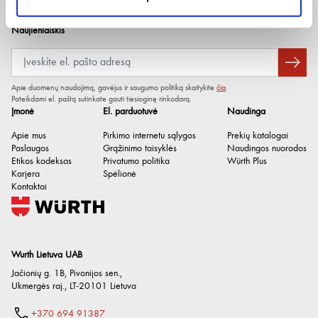
Naujienlaiškis
Apie duomenų naudojimą, gavėjus ir saugumo politiką skaitykite
čia
.
Pateikdami el. paštą sutinkate gauti tiesioginę rinkodarą.
Įmonė
El. parduotuvė
Naudinga
Apie mus
Pirkimo internetu sąlygos
Prekių katalogai
Paslaugos
Grąžinimo taisyklės
Naudingos nuorodos
Etikos kodeksas
Privatumo politika
Würth Plus
Karjera
Spėlionė
Kontaktai
Wurth Lietuva UAB
Jačionių g. 1B, Pivonijos sen.
,
Ukmergės raj.
,
LT-20101
Lietuva
+370 694 91387