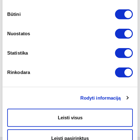
CINKUOTA
Sutikimo
Būtini
pasirinkimas
19 variantų
6 variantai
Žiūrėti detaliau
Žiūrėti detaliau
Nuostatos
Statistika
Rinkodara
ISO 10511/DIN 985 VERŽLĖ
FIKS. M39 8 CINKO DANGA
Rodyti informaciją
Peržiūrėti
1
Leisti visus
Leisti pasirinktus