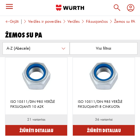
TVIRTINIMAS
Grįžti
Veržlės ir poveržlės
Veržlės
Fiksuojančios
Žemos su PA
Žemos su PA
Visi filtrai
ISO 10511/DIN 985 VERŽLĖ
ISO 10511/DIN 985 VERŽLĖ
FIKSUOJANTI 10 A2K
FIKSUOJANTI 8 CINKUOTA
21 variantas
36 variantai
Žiūrėti detaliau
Žiūrėti detaliau