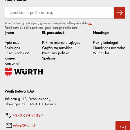
Apie duomenų naudojimą, gavėjus ir saugumo politiką skaitykite
čia
.
Pateikdami el. paštą sutinkate gauti tiesioginę rinkodarą.
Įmonė
El. parduotuvė
Naudinga
Apie mus
Pirkimo internetu sąlygos
Prekių katalogai
Paslaugos
Grąžinimo taisyklės
Naudingos nuorodos
Etikos kodeksas
Privatumo politika
Würth Plus
Karjera
Spėlionė
Kontaktai
Wurth Lietuva UAB
Jačionių g. 1B, Pivonijos sen.
,
Ukmergės raj.
,
LT-20101
Lietuva
+370 694 91387
eshop@wurth.lt