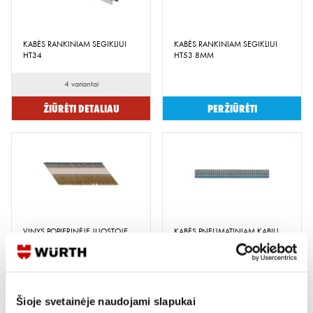
KABĖS RANKINIAM SEGIKLIUI
KABĖS RANKINIAM SEGIKLIUI
HT34
HT53 8MM
4 variantai
Žiūrėti detaliau
Peržiūrėti
VINYS POPIERINĖJE JUOSTOJE
KABĖS PNEUMATINIAM KABIŲ
34' RIFLIUOTI C4H
KALIMO PISTOLETUI
4 variantai
2 variantai
Žiūrėti detaliau
Žiūrėti detaliau
Šioje svetainėje naudojami slapukai