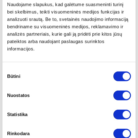
Naudojame slapukus, kad galėtume suasmeninti turinį
bei skelbimus, teikti visuomeninės medijos funkcijas ir
analizuoti srautą. Be to, svetainės naudojimo informaciją
bendriname su visuomeninės medijos, reklamavimo ir
analizės partneriais, kurie gali ją pridėti prie kitos jūsų
pateiktos arba naudojant paslaugas surinktos
VINYS POPIERINĖJE JUOSTOJE
VINYS POPIERINĖJE JUOSTOJE
informacijos.
LYGIOS BE PADENGIMO
34' RIFLIUOTI KARŠTAI CINKUOTI
2 variantai
4 variantai
Sutikimo
Žiūrėti detaliau
Žiūrėti detaliau
Būtini
pasirinkimas
Nuostatos
Statistika
VINYS POPIERINĖJE JUOSTOJE
KABĖ APMUŠALUI S TIPAS
Rinkodara
3,1X90 34' KARŠTAI CINKUOTOS