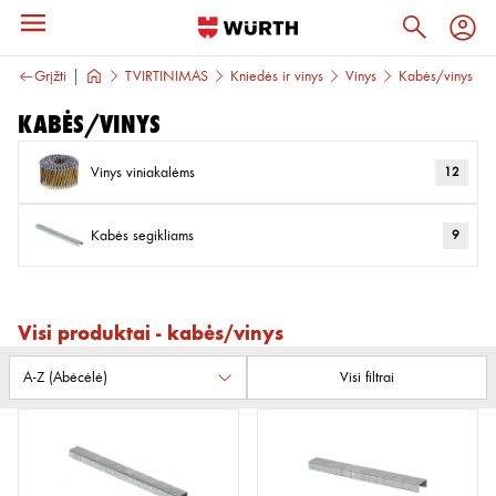
Grįžti
TVIRTINIMAS
Kniedės ir vinys
Vinys
Kabės/vinys
Kabės/vinys
Vinys viniakalėms
12
Kabės segikliams
9
Visi produktai - kabės/vinys
Visi filtrai