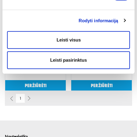
LYGIOS
Peržiūrėti
Peržiūrėti
Rodyti informaciją
Leisti visus
Leisti pasirinktus
SKABĖS 30MM A2K
VINYS RIFLIUOTI RITINYJE 3,1X90
KARŠTO CINKO DANGA
Peržiūrėti
Peržiūrėti
1
Naujienlaiškis