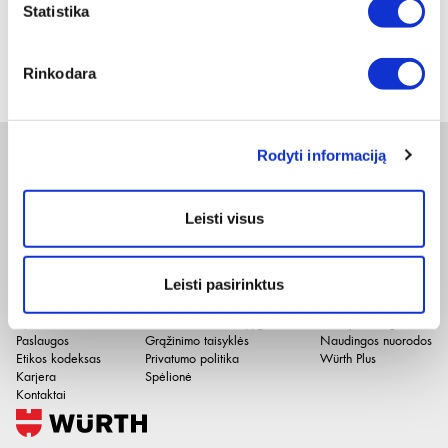
Peržiūrėti
Statistika
1
Rinkodara
Rodyti informaciją
Naujienlaiškis
Leisti visus
Apie duomenų naudojimą, gavėjus ir saugumo politiką skaitykite
čia
.
Pateikdami el. paštą sutinkate gauti tiesioginę rinkodarą.
Leisti pasirinktus
Įmonė
El. parduotuvė
Naudinga
Apie mus
Pirkimo internetu sąlygos
Prekių katalogai
Paslaugos
Grąžinimo taisyklės
Naudingos nuorodos
Etikos kodeksas
Privatumo politika
Würth Plus
Karjera
Spėlionė
Kontaktai