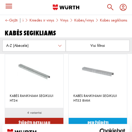
TVIRTINIMAS
Grįžti
Kniedės ir vinys
Vinys
Kabės/vinys
Kabės segikliams
Kabės segikliams
Visi filtrai
KABĖS RANKINIAM SEGIKLIUI
KABĖS RANKINIAM SEGIKLIUI
HT34
HT53 8MM
4 variantai
Žiūrėti detaliau
Peržiūrėti