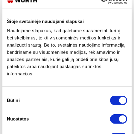
Šioje svetainėje naudojami slapukai
Naudojame slapukus, kad galėtume suasmeninti turinį
bei skelbimus, teikti visuomeninės medijos funkcijas ir
KABĖS PNEUMATINIAM KABIŲ
KABĖ APMUŠALUI S TIPAS
analizuoti srautą. Be to, svetainės naudojimo informaciją
KALIMO PISTOLETUI
bendriname su visuomeninės medijos, reklamavimo ir
analizės partneriais, kurie gali ją pridėti prie kitos jūsų
2 variantai
pateiktos arba naudojant paslaugas surinktos
Žiūrėti detaliau
Peržiūrėti
informacijos.
Sutikimo
Būtini
pasirinkimas
Nuostatos
SKABĖS 30MM A2K