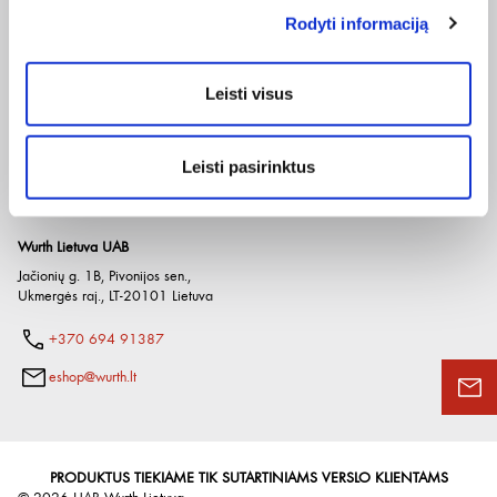
Pateikdami el. paštą sutinkate gauti tiesioginę rinkodarą.
Rodyti informaciją
Įmonė
El. parduotuvė
Naudinga
Apie mus
Pirkimo internetu sąlygos
Prekių katalogai
Paslaugos
Grąžinimo taisyklės
Naudingos nuorodos
Leisti visus
Etikos kodeksas
Privatumo politika
Würth Plus
Karjera
Spėlionė
Kontaktai
Leisti pasirinktus
Wurth Lietuva UAB
Jačionių g. 1B, Pivonijos sen.
,
Ukmergės raj.
,
LT-20101
Lietuva
+370 694 91387
eshop@wurth.lt
PRODUKTUS TIEKIAME TIK SUTARTINIAMS VERSLO KLIENTAMS