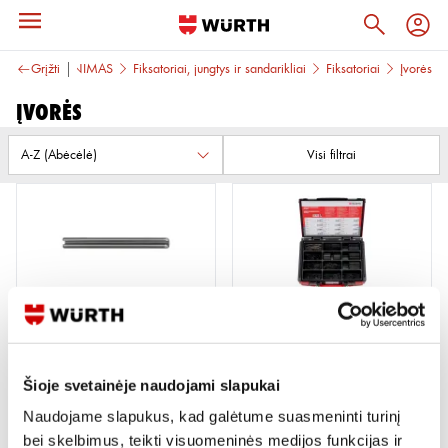
Grįžti
TVIRTINIMAS
Fiksatoriai, jungtys ir sandarikliai
Fiksatoriai
Įvorės
Įvorės
Visi filtrai
SPYRUOKLINĖS ĮVORĖS
SPYRUOKLINIŲ ĮVORIŲ RINKINYS
ISO 8752/DIN 1481/1100 VNT.
73 variantai
Šioje svetainėje naudojami slapukai
Žiūrėti detaliau
Peržiūrėti
Naudojame slapukus, kad galėtume suasmeninti turinį
bei skelbimus, teikti visuomeninės medijos funkcijas ir