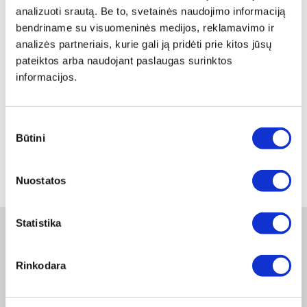
analizuoti srautą. Be to, svetainės naudojimo informaciją
bendriname su visuomeninės medijos, reklamavimo ir
analizės partneriais, kurie gali ją pridėti prie kitos jūsų
pateiktos arba naudojant paslaugas surinktos
informacijos.
ISO 8752/DIN 1481 ĮVORĖ
ISO 8752/DIN 1481 ĮVORĖ
SPYRUOKLINĖ, A2
SPYRUOKLINĖ 5X30 A2
Sutikimo
Peržiūrėti
Peržiūrėti
Būtini
pasirinkimas
1
Nuostatos
Statistika
Naujienlaiškis
Rinkodara
Apie duomenų naudojimą, gavėjus ir saugumo politiką skaitykite
čia
.