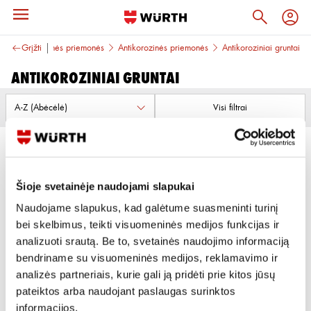
o ir antikorozinės priemonės
Grįžti
Antikorozinės priemonės
Antikoroziniai gruntai
Antikoroziniai gruntai
Visi filtrai
Šioje svetainėje naudojami slapukai
Naudojame slapukus, kad galėtume suasmeninti turinį
bei skelbimus, teikti visuomeninės medijos funkcijas ir
ANTIKOROZINIS GRUNTAS
ANTIKOROZINIS GRUNTAS
QUATRO 400ML
analizuoti srautą. Be to, svetainės naudojimo informaciją
2 variantai
bendriname su visuomeninės medijos, reklamavimo ir
analizės partneriais, kurie gali ją pridėti prie kitos jūsų
Žiūrėti detaliau
Peržiūrėti
pateiktos arba naudojant paslaugas surinktos
informacijos.
1